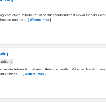
glichst einen Mitarbeiter im Vertriebsaußendienst m/w/d für Süd-West
hessen und die ...
[
]
Weitere Infos
w/d)
rzahlung
ner der führenden Lebensmitteleinzelhändler. Mit einer Tradition von
t-Prinzips. ...
[
]
Weitere Infos