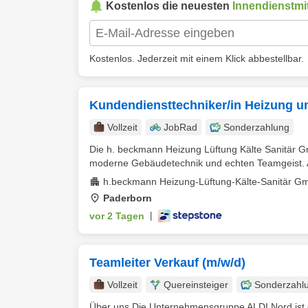
Kostenlos die neuesten
Innendienstmit
Kostenlos. Jederzeit mit einem Klick abbestellbar.
Kundendiensttechniker/in Heizung u
Vollzeit
JobRad
Sonderzahlung
Die h. beckmann Heizung Lüftung Kälte Sanitär 
moderne Gebäudetechnik und echten Teamgeist. Al
h.beckmann Heizung-Lüftung-Kälte-Sanitär G
Paderborn
vor 2 Tagen
|
Teamleiter Verkauf (m/w/d)
Vollzeit
Quereinsteiger
Sonderzahl
Über uns Die Unternehmensgruppe ALDI Nord ist ei