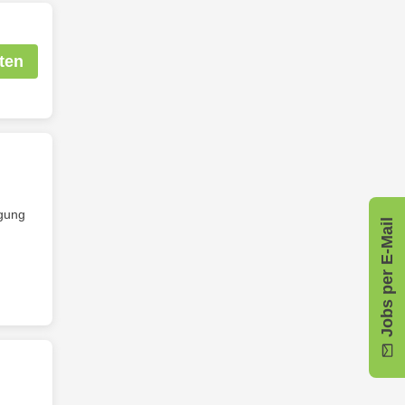
ten
igung
Jobs per E-Mail