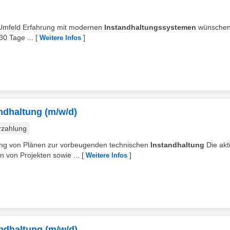
en Umfeld Erfahrung mit modernen
Instandhaltungssystemen
wünschen
30 Tage ...
[
]
Weitere Infos
ndhaltung (m/w/d)
rzahlung
ellung von Plänen zur vorbeugenden technischen
Instandhaltung
Die akt
 von Projekten sowie ...
[
]
Weitere Infos
tandhaltung (m/w/d)