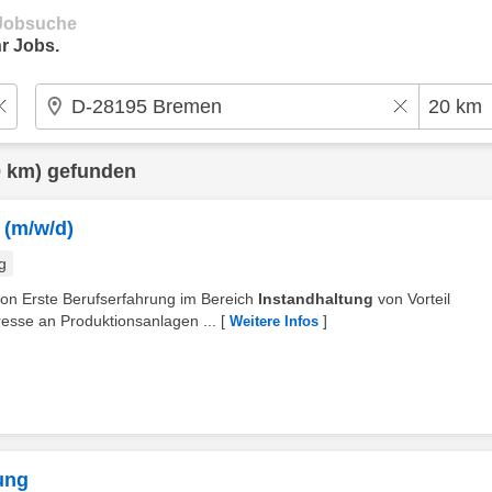
e Jobsuche
r Jobs.
 km) gefunden
 (m/w/d)
g
tion Erste Berufserfahrung im Bereich
Instandhaltung
von Vorteil
esse an Produktionsanlagen ...
[
]
Weitere Infos
tung