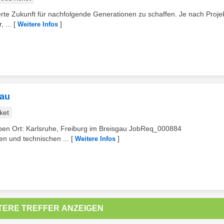
rte Zukunft für nachfolgende Generationen zu schaffen. Je nach Projek
 ...
[
]
Weitere Infos
bau
ket
erben Ort: Karlsruhe, Freiburg im Breisgau JobReq_000884
en und technischen ...
[
]
Weitere Infos
TERE TREFFER ANZEIGEN