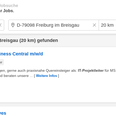
e Jobsuche
r Jobs.
Breisgau
(20 km) gefunden
iness Central m/w/d
er
egen, gerne auch praxisnahe Quereinsteiger als:
IT-Projektleiter
für MS
d beraten unsere ...
[
]
Weitere Infos
ves