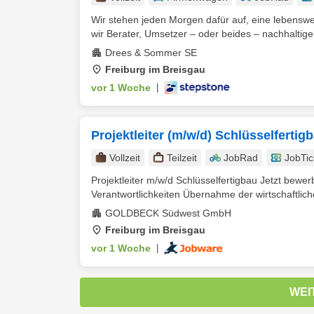
Wir stehen jeden Morgen dafür auf, eine lebenswe
wir Berater, Umsetzer – oder beides – nachhaltiger,
Drees & Sommer SE
Freiburg im Breisgau
vor 1 Woche
|
Projektleiter (m/w/d) Schlüsselfertig
Vollzeit
Teilzeit
JobRad
JobTic
Projektleiter m/w/d Schlüsselfertigbau Jetzt bew
Verantwortlichkeiten Übernahme der wirtschaftlich
GOLDBECK Südwest GmbH
Freiburg im Breisgau
vor 1 Woche
|
WEI