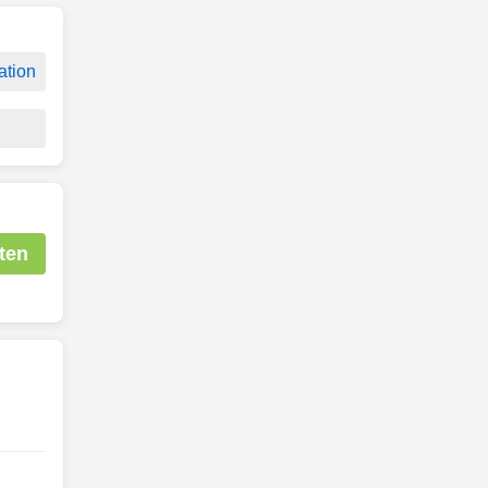
ation
ten