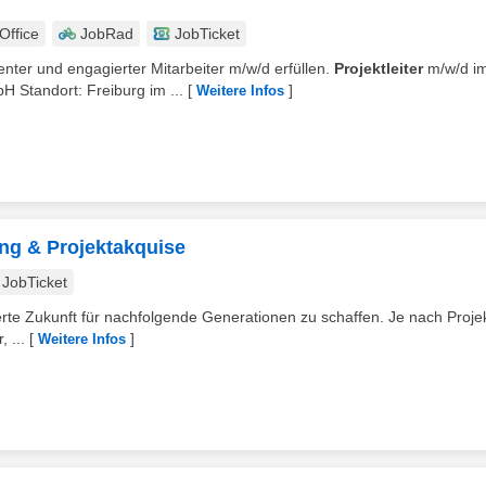
ffice
JobRad
JobTicket
nter und engagierter Mitarbeiter m/w/d erfüllen.
Projektleiter
m/w/d i
Standort: Freiburg im ...
[
]
Weitere Infos
ng & Projektakquise
JobTicket
rte Zukunft für nachfolgende Generationen zu schaffen. Je nach Projek
 ...
[
]
Weitere Infos