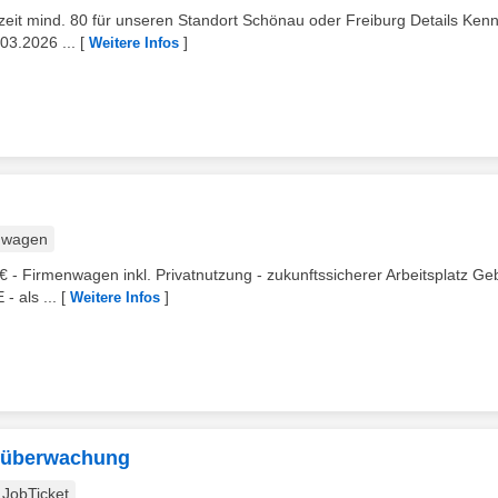
lzeit mind. 80 für unseren Standort Schönau oder Freiburg Details Kennz
03.2026 ...
[
]
Weitere Infos
nwagen
 - Firmenwagen inkl. Privatnutzung - zukunftssicherer Arbeitsplatz Geb
- als ...
[
]
Weitere Infos
ktüberwachung
JobTicket