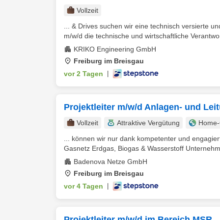
Vollzeit
... & Drives suchen wir eine technisch versierte u
m/w/d die technische und wirtschaftliche Verantwor
KRIKO Engineering GmbH
Freiburg im Breisgau
vor 2 Tagen
|
Projektleiter m/w/d Anlagen- und Le
Vollzeit
Attraktive Vergütung
Home-O
... können wir nur dank kompetenter und engagiert
Gasnetz Erdgas, Biogas & Wasserstoff Unternehm
Badenova Netze GmbH
Freiburg im Breisgau
vor 4 Tagen
|
Projektleiter m/w/d im Bereich MSR