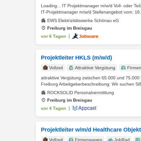
Loading... IT Projektmanager m/w/d Voll- oder Tei
IT-Projektmanager m/w/d Stellenangebot vom: 16.
EWS Elektrizitätswerke Schönau eG
Freiburg im Breisgau
vor 6 Tagen
|
Projektleiter HKLS (m/w/d)
Vollzeit
Attraktive Vergütung
Firme
attraktive Vergütung zwischen 65.000 und 75.000 €
Freiburg Arbeitgeberbeschreibung: Wir suchen SIE 
ROCKSOLID Personalvermittlung
Freiburg im Breisgau
vor 4 Tagen
|
Projektleiter w/m/d Healthcare Obje
Vollzeit
Firmenwagen
JobRad