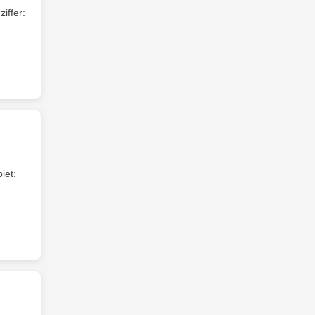
iffer:
iet: