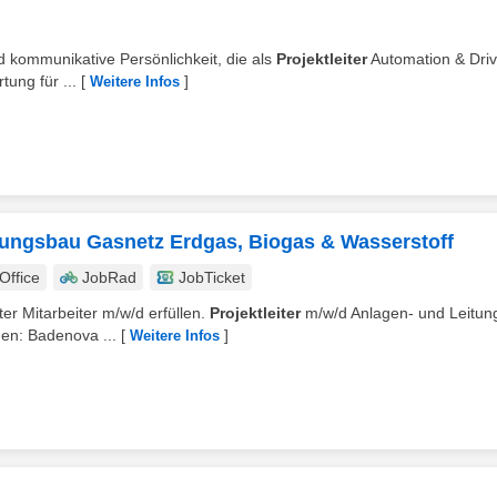
nd kommunikative Persönlichkeit, die als
Projektleiter
Automation & Dri
tung für ...
[
]
Weitere Infos
itungsbau Gasnetz Erdgas, Biogas & Wasserstoff
ffice
JobRad
JobTicket
er Mitarbeiter m/w/d erfüllen.
Projektleiter
m/w/d Anlagen- und Leitun
en: Badenova ...
[
]
Weitere Infos