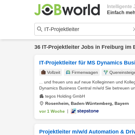
Intelligent
Einfach meh
36
IT-Projektleiter
Jobs in
Freiburg im 
IT-Projektleiter für MS Dynamics Bus
Vollzeit
Firmenwagen
Quereinsteig
... und freuen uns auf neue Kolleginnen und Koll
Dynamics Business Central m/w/d Sie betreuen un
tegos Holding GmbH
Rosenheim, Baden-Würrtemberg, Bayern
vor 1 Woche
|
Projektleiter m/w/d Automation & Dri