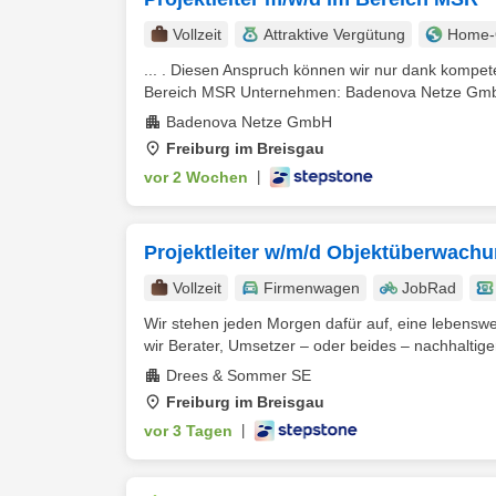
Vollzeit
Attraktive Vergütung
Home-O
... . Diesen Anspruch können wir nur dank kompete
Bereich MSR Unternehmen: Badenova Netze GmbH 
Badenova Netze GmbH
Freiburg im Breisgau
vor 2 Wochen
|
Projektleiter w/m/d Objektüberwachu
Vollzeit
Firmenwagen
JobRad
Wir stehen jeden Morgen dafür auf, eine lebenswe
wir Berater, Umsetzer – oder beides – nachhaltiger,
Drees & Sommer SE
Freiburg im Breisgau
vor 3 Tagen
|