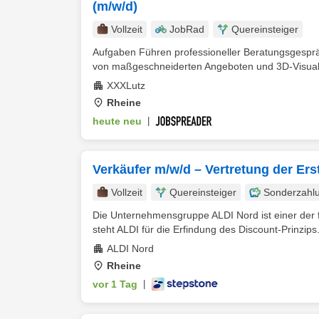
(m/w/d)
Vollzeit
JobRad
Quereinsteiger
Aufgaben Führen professioneller Beratungsgesp
von maßgeschneiderten Angeboten und 3D-Visualis
XXXLutz
Rheine
heute neu
|
Verkäufer m/w/d – Vertretung der Ers
Vollzeit
Quereinsteiger
Sonderzahl
Die Unternehmensgruppe ALDI Nord ist einer der f
steht ALDI für die Erfindung des Discount-Prinzips.
ALDI Nord
Rheine
vor 1 Tag
|