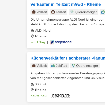
Verkäufer in Teilzeit m/w/d - Rheine
Vollzeit
Teilzeit
Quereinsteiger
Die Unternehmensgruppe ALDI Nord ist einer der f
steht ALDI für die Erfindung des Discount-Prinzips.
ALDI Nord
Rheine
vor 1 Tag
|
Küchenverkäufer Fachberater Planun
Vollzeit
JobRad
Quereinsteiger
Aufgaben Führen professioneller Beratungsgesp
von maßgeschneiderten Angeboten und 3D-Visualis
XXXLutz
Rheine
heute neu
|