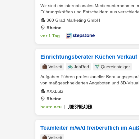
Wir sind ein internationales Medienunternehmen m
Führungskräften und Entscheidern aus verschiede
360 Grad Marketing GmbH
Rheine
vor 1 Tag
|
Einrichtungsberater Küchen Verkauf 
Vollzeit
JobRad
Quereinsteiger
Aufgaben Führen professioneller Beratungsgesp
von maßgeschneiderten Angeboten und 3D-Visualis
XXXLutz
Rheine
heute neu
|
Teamleiter m/w/d freiberuflich im Au
Vollzeit