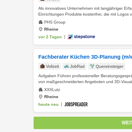
Als innovatives Unternehmen mit langjähriger Er
Einrichtungen Produkte kostenfrei, die mit Logos v
PHS Group
Rheine
vor 2 Tagen
|
Fachberater Küchen 3D-Planung (m/
Vollzeit
JobRad
Quereinsteiger
Aufgaben Führen professioneller Beratungsgesp
von maßgeschneiderten Angeboten und 3D-Visualis
XXXLutz
Rheine
heute neu
|
WEI