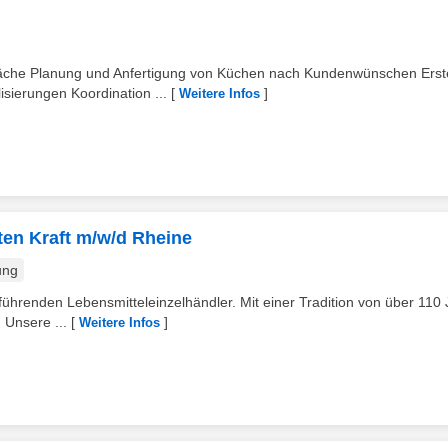
räche Planung und Anfertigung von Küchen nach Kundenwünschen Erst
ierungen Koordination ...
[
]
Weitere Infos
ten Kraft m/w/d Rheine
ung
ührenden Lebensmitteleinzelhändler. Mit einer Tradition von über 110
 Unsere ...
[
]
Weitere Infos