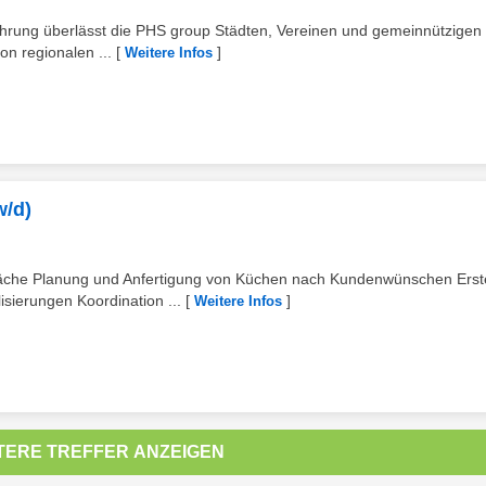
fahrung überlässt die PHS group Städten, Vereinen und gemeinnützigen
on regionalen ...
[
]
Weitere Infos
w/d)
räche Planung und Anfertigung von Küchen nach Kundenwünschen Erst
ierungen Koordination ...
[
]
Weitere Infos
TERE TREFFER ANZEIGEN