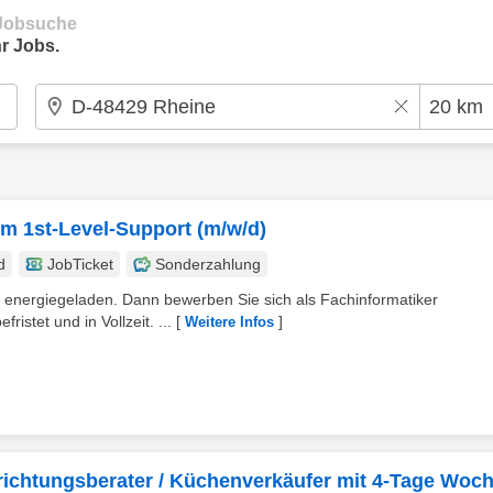
e Jobsuche
r Jobs.
im 1st-Level-Support (m/w/d)
d
JobTicket
Sonderzahlung
d energiegeladen. Dann bewerben Sie sich als Fachinformatiker
istet und in Vollzeit. ...
[
]
Weitere Infos
H
nrichtungsberater / Küchenverkäufer mit 4-Tage Woc