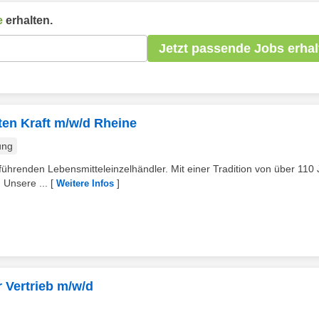
e
erhalten.
Jetzt passende Jobs erhal
ten Kraft m/w/d Rheine
ung
ührenden Lebensmitteleinzelhändler. Mit einer Tradition von über 110
 Unsere ...
[
]
Weitere Infos
 Vertrieb m/w/d