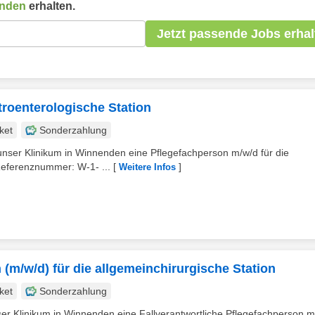
nden
erhalten.
Jetzt passende Jobs erhal
troenterologische Station
ket
Sonderzahlung
r unser Klinikum in Winnenden eine Pflegefachperson m/w/d für die
Referenznummer: W-1- ...
[
]
Weitere Infos
 (m/w/d) für die allgemeinchirurgische Station
ket
Sonderzahlung
 unser Klinikum in Winnenden eine Fallverantwortliche Pflegefachperson 