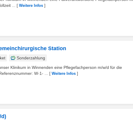
lzeit ...
[
]
Weitere Infos
gemeinchirurgische Station
ket
Sonderzahlung
r unser Klinikum in Winnenden eine Pflegefachperson m/w/d für die
 Referenznummer: W-1- ...
[
]
Weitere Infos
/d)