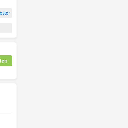
ester
ten