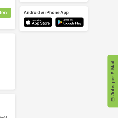
ten
Android & iPhone App
Jobs per E-Mail
m/w/d