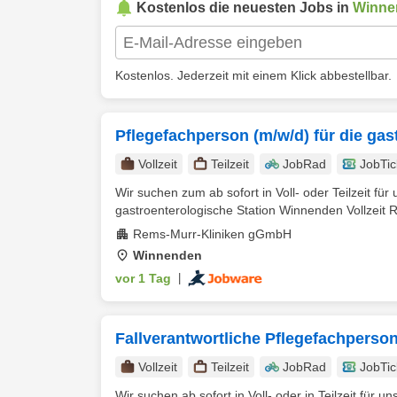
Kostenlos die neuesten Jobs in
Winne
Kostenlos. Jederzeit mit einem Klick abbestellbar.
Pflegefachperson (m/w/d) für die gas
Vollzeit
Teilzeit
JobRad
JobTic
Wir suchen zum ab sofort in Voll- oder Teilzeit fü
gastroenterologische Station Winnenden Vollzeit 
Rems-Murr-Kliniken gGmbH
Winnenden
vor 1 Tag
|
Fallverantwortliche Pflegefachperson
Vollzeit
Teilzeit
JobRad
JobTic
Wir suchen ab sofort in Voll- oder in Teilzeit für