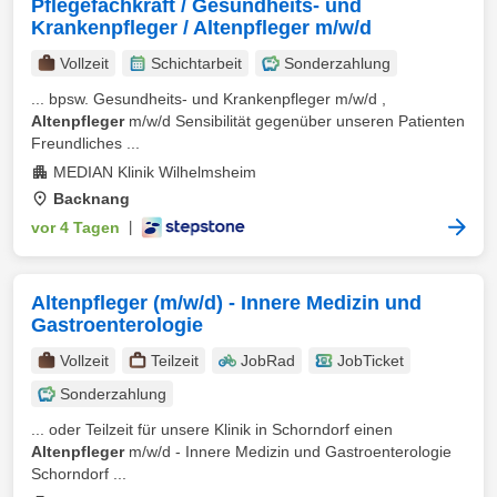
Pflegefachkraft / Gesundheits- und
Krankenpfleger / Altenpfleger m/w/d
Vollzeit
Schichtarbeit
Sonderzahlung
... bpsw. Gesundheits- und Krankenpfleger m/w/d ,
Altenpfleger
m/w/d Sensibilität gegenüber unseren Patienten
Freundliches ...
MEDIAN Klinik Wilhelmsheim
Backnang
vor 4 Tagen
|
Altenpfleger (m/w/d) - Innere Medizin und
Gastroenterologie
Vollzeit
Teilzeit
JobRad
JobTicket
Sonderzahlung
... oder Teilzeit für unsere Klinik in Schorndorf einen
Altenpfleger
m/w/d - Innere Medizin und Gastroenterologie
Schorndorf ...