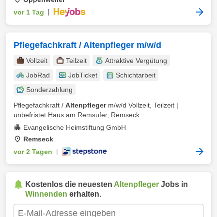
vor 1 Tag
|
Pflegefachkraft / Altenpfleger m/w/d
Vollzeit
Teilzeit
Attraktive Vergütung
JobRad
JobTicket
Schichtarbeit
Sonderzahlung
Pflegefachkraft /
Altenpfleger
m/w/d Vollzeit, Teilzeit |
unbefristet Haus am Remsufer, Remseck ...
Evangelische Heimstiftung GmbH
Remseck
vor 2 Tagen
|
Kostenlos die neuesten
Altenpfleger
Jobs in
Winnenden
erhalten.