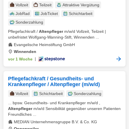
Vollzeit
Teilzeit
Attraktive Vergütung
JobRad
JobTicket
Schichtarbeit
Sonderzahlung
Pflegefachkraft /
Altenpfleger
m/w/d Vollzeit, Teilzeit |
unbefristet Wolfgang-Wanning-Stift, Winnenden ...
Evangelische Heimstiftung GmbH
Winnenden
vor 1 Woche
|
Pflegefachkraft / Gesundheits- und
Krankenpfleger / Altenpfleger (m/w/d)
Vollzeit
Schichtarbeit
Sonderzahlung
... bpsw. Gesundheits- und Krankenpfleger m/w/d ,
Altenpfleger
m/w/d Sensibilität gegenüber unseren Patienten
Freundliches ...
MEDIAN Unternehmensgruppe B.V. & Co. KG
Oppenweiler