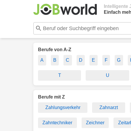
Intelligent
Einfach meh
Berufe von A-Z
A
B
C
D
E
F
G
T
U
Berufe mit Z
Zahlungsverkehr
Zahnarzt
Zahntechniker
Zeichner
Zeitar