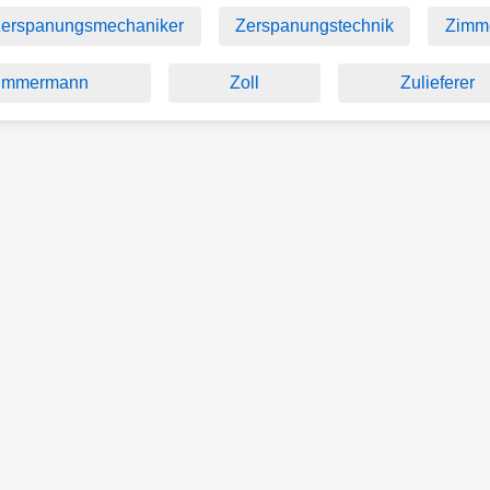
erspanungsmechaniker
Zerspanungstechnik
Zimm
immermann
Zoll
Zulieferer