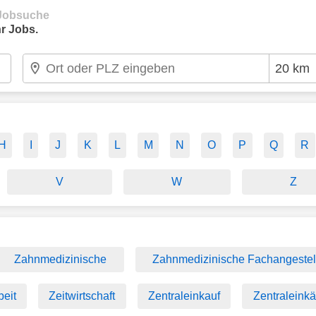
e Jobsuche
r Jobs.
H
I
J
K
L
M
N
O
P
Q
R
V
W
Z
Zahnmedizinische
Zahnmedizinische Fachangestel
beit
Zeitwirtschaft
Zentraleinkauf
Zentraleinkä