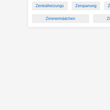
Zentralheizungs
Zerspanung
Z
Zimmermädchen
Z