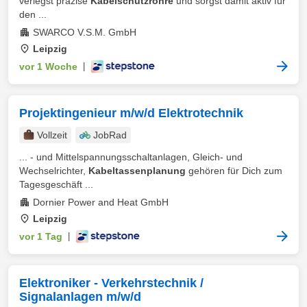
verlegst präzise
Kabelschutzrohre
und sorgst damit aktiv für
den ...
SWARCO V.S.M. GmbH
Leipzig
vor 1 Woche
|
Projektingenieur m/w/d Elektrotechnik
Vollzeit
JobRad
... - und Mittelspannungsschaltanlagen, Gleich- und
Wechselrichter,
Kabeltassenplanung
gehören für Dich zum
Tagesgeschäft ...
Dornier Power and Heat GmbH
Leipzig
vor 1 Tag
|
Elektroniker - Verkehrstechnik /
Signalanlagen m/w/d