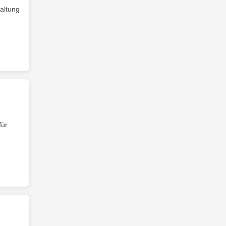
altung
für