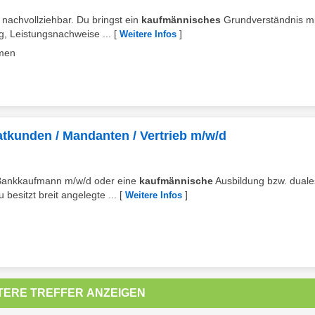
nachvollziehbar. Du bringst ein
kaufmännisches
Grundverständnis mi
g, Leistungsnachweise ...
[
]
Weitere Infos
men
atkunden / Mandanten / Vertrieb m/w/d
 Bankkaufmann m/w/d oder eine
kaufmännische
Ausbildung bzw. duale
esitzt breit angelegte ...
[
]
Weitere Infos
TERE TREFFER ANZEIGEN