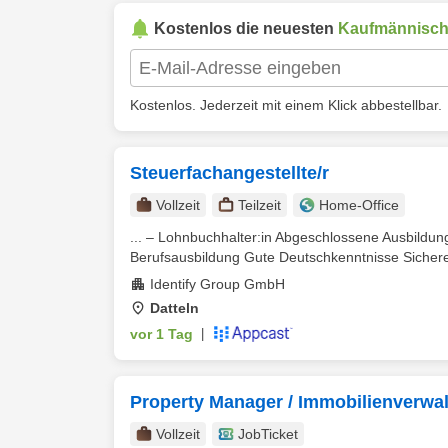
Kostenlos die neuesten
Kaufmännisc
Kostenlos. Jederzeit mit einem Klick abbestellbar.
Steuerfachangestellte/r
Vollzeit
Teilzeit
Home-Office
... – Lohnbuchhalter:in Abgeschlossene Ausbildun
Berufsausbildung Gute Deutschkenntnisse Sicher
Identify Group GmbH
Datteln
vor 1 Tag
|
Property Manager / Immobilienverwal
Vollzeit
JobTicket