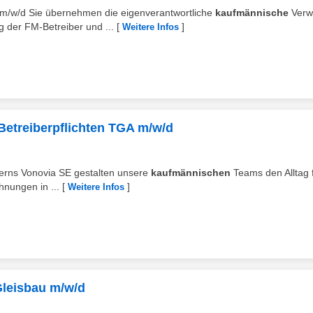
r m/w/d Sie übernehmen die eigenverantwortliche
kaufmännische
Verw
 der FM-Betreiber und ...
[
]
Weitere Infos
 Betreiberpflichten TGA m/w/d
nzerns Vonovia SE gestalten unsere
kaufmännischen
Teams den Alltag 
hnungen in ...
[
]
Weitere Infos
Gleisbau m/w/d