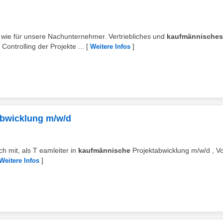
 wie für unsere Nachunternehmer. Vertriebliches und
kaufmännisches
ontrolling der Projekte ...
[
]
Weitere Infos
abwicklung m/w/d
ch mit, als T eamleiter in
kaufmännische
Projektabwicklung m/w/d , Vol
]
Weitere Infos