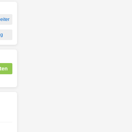
eiter
ng
ten