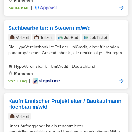
München
heute neu
|
Sachbearbeiter:in Steuern m/w/d
Vollzeit
Teilzeit
JobRad
JobTicket
Die HypoVereinsbank ist Teil der UniCredit, einer führenden
paneuropäischen Geschäftsbank , die erstklassige Lösungen
...
HypoVereinsbank - UniCredit - Deutschland
München
vor 1 Tag
|
Kaufmännischer Projektleiter / Baukaufmann
Hochbau m/w/d
Vollzeit
Unser Auftraggeber ist ein renommierter
Immobilienentwickler, der in München in unmittelbarer Nähe