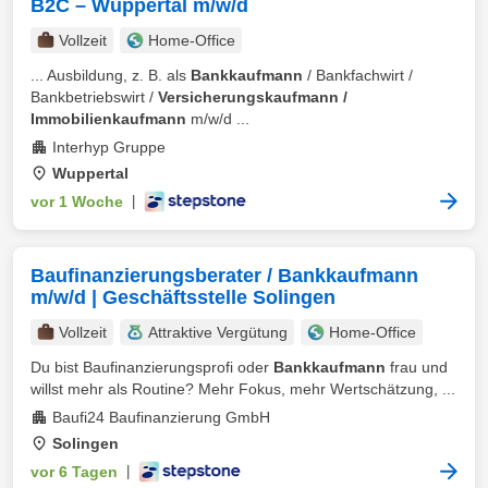
B2C – Wuppertal m/w/d
Vollzeit
Home-Office
... Ausbildung, z. B. als
Bankkaufmann
/ Bankfachwirt /
Bankbetriebswirt /
Versicherungskaufmann /
Immobilienkaufmann
m/w/d ...
Interhyp Gruppe
Wuppertal
vor 1 Woche
|
Baufinanzierungsberater / Bankkaufmann
m/w/d | Geschäftsstelle Solingen
Vollzeit
Attraktive Vergütung
Home-Office
Du bist Baufinanzierungsprofi oder
Bankkaufmann
frau und
willst mehr als Routine? Mehr Fokus, mehr Wertschätzung, ...
Baufi24 Baufinanzierung GmbH
Solingen
vor 6 Tagen
|