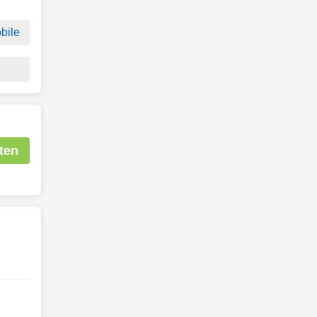
bile
ten