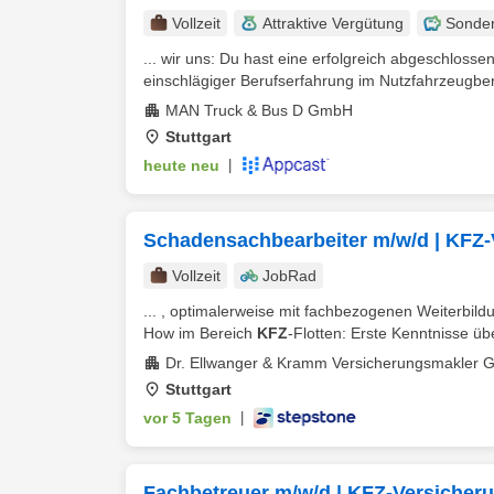
Vollzeit
Attraktive Vergütung
Sonde
... wir uns: Du hast eine erfolgreich abgeschloss
einschlägiger Berufserfahrung im Nutzfahrzeugberei
MAN Truck & Bus D GmbH
Stuttgart
heute neu
|
Schadensachbearbeiter m/w/d | KFZ
Vollzeit
JobRad
... , optimalerweise mit fachbezogenen Weiterbil
How im Bereich
KFZ
-Flotten: Erste Kenntnisse üb
Dr. Ellwanger & Kramm Versicherungsmakler
Stuttgart
vor 5 Tagen
|
Fachbetreuer m/w/d | KFZ-Versicher