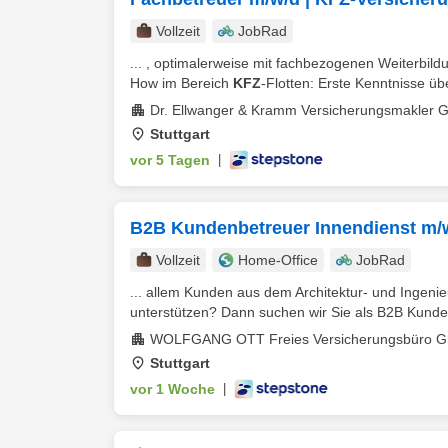
Vollzeit
JobRad
... , optimalerweise mit fachbezogenen Weiterbil
How im Bereich
KFZ
-Flotten: Erste Kenntnisse üb
Dr. Ellwanger & Kramm Versicherungsmakler
Stuttgart
vor 5 Tagen
|
B2B Kundenbetreuer Innendienst m/
Vollzeit
Home-Office
JobRad
... allem Kunden aus dem Architektur- und Ingeni
unterstützen? Dann suchen wir Sie als B2B Kunde
WOLFGANG OTT Freies Versicherungsbüro 
Stuttgart
vor 1 Woche
|