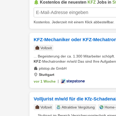
Kostenlos die neuesten
KFZ
Jobs in
S
Kostenlos. Jederzeit mit einem Klick abbestellbar.
KFZ-Mechaniker oder KFZ-Mechatron
Vollzeit
... Begeisterung der ca. 1.300 Mitarbeiter schöpft
KFZ
-Mechatroniker m/w/d Das sind Ihre Aufgaben:
pitstop.de GmbH
Stuttgart
vor 1 Woche
|
Volljurist m/w/d für die Kfz-Schaden
Vollzeit
Attraktive Vergütung
Home-O
... Stuttgart im Bereich Versicherungstechnik einen