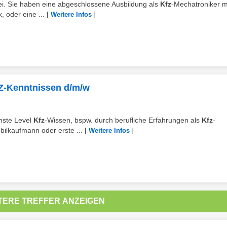
 bei. Sie haben eine abgeschlossene Ausbildung als
Kfz
-Mechatroniker m
 oder eine ...
[
]
Weitere Infos
KFZ-Kenntnissen d/m/w
chste Level
Kfz
-Wissen, bspw. durch berufliche Erfahrungen als
Kfz
-
bilkaufmann oder erste ...
[
]
Weitere Infos
TERE TREFFER ANZEIGEN