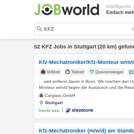
Intelligent
Einfach meh
52
KFZ
Jobs in
Stuttgart
(20 km) gefun
Kfz-Mechatroniker/Kfz-Monteur w/m/d 
Vollzeit
Teilzeit
Quereinsteiger
... weit entfernt davon in Bonn. Wir machen den 
Monteur w/m/d liegen der Austausch und die Repa
Carglass GmbH
Stuttgart
heute neu
|
Kfz-Mechatroniker (m/w/d) am Standor