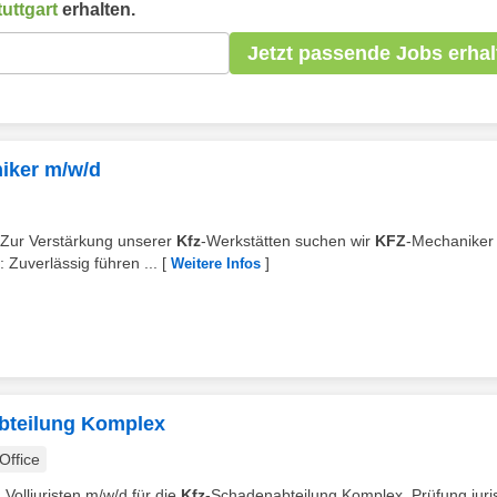
tuttgart
erhalten.
Jetzt passende Jobs erhal
iker m/w/d
. Zur Verstärkung unserer
Kfz
-Werkstätten suchen wir
KFZ
-Mechaniker
 Zuverlässig führen ...
[
]
Weitere Infos
abteilung Komplex
ffice
 Volljuristen m/w/d für die
Kfz
-Schadenabteilung Komplex. Prüfung juris