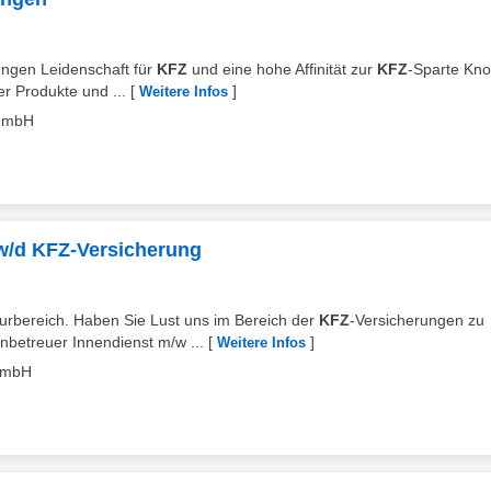
dungen Leidenschaft für
KFZ
und eine hohe Affinität zur
KFZ
-Sparte Kn
er Produkte und ...
[
]
Weitere Infos
 GmbH
w/d KFZ-Versicherung
eurbereich. Haben Sie Lust uns im Bereich der
KFZ
-Versicherungen zu
nbetreuer Innendienst m/w ...
[
]
Weitere Infos
GmbH