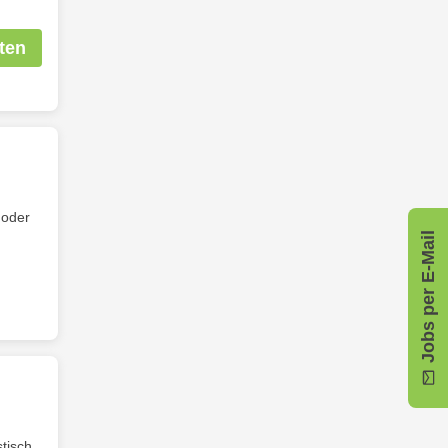
ten
 oder
Jobs per E-Mail
tisch