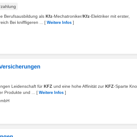
rzahlung
ene Berufsausbildung als
Kfz
-Mechatroniker/
Kfz
-Elektriker mit erster,
ch Bei kniffligeren ...
[
]
Weitere Infos
-Versicherungen
dungen Leidenschaft für
KFZ
und eine hohe Affinität zur
KFZ
-Sparte Kn
er Produkte und ...
[
]
Weitere Infos
 GmbH
ungen