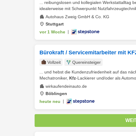
... reibungslosen und kollegialen Werkstattalltag
idealerweise mit Schwerpunkt Nutzfahrzeugtechnik,
Autohaus Zweig GmbH & Co. KG
Stuttgart
vor 1 Woche
|
Bürokraft / Servicemitarbeiter mit 
Vollzeit
Quereinsteiger
... und hebst die Kundenzufriedenheit auf das nä
Mechatroniker,
Kfz
-Lackierer und/oder als Automo
wirkaufendeinauto.de
Böblingen
heute neu
|
WEI