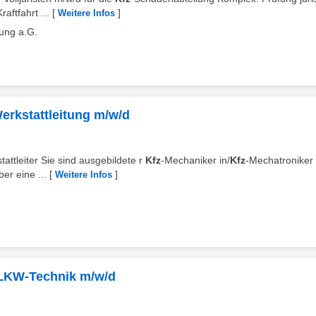
aftfahrt ...
[
]
Weitere Infos
ung a.G.
Werkstattleitung m/w/d
attleiter Sie sind ausgebildete r
Kfz
-Mechaniker in/
Kfz
-Mechatroniker 
r eine ...
[
]
Weitere Infos
/ LKW-Technik m/w/d