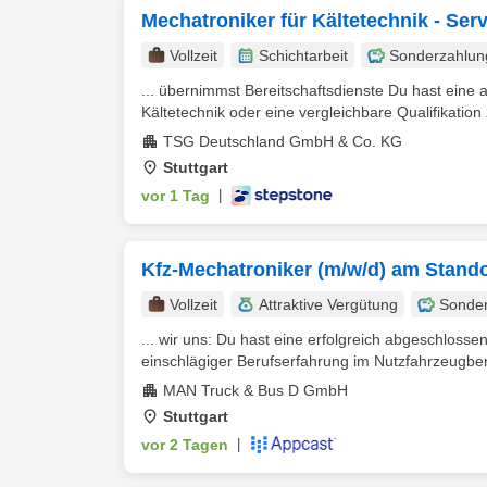
Mechatroniker für Kältetechnik - Ser
Vollzeit
Schichtarbeit
Sonderzahlun
... übernimmst Bereitschaftsdienste Du hast eine
Kältetechnik oder eine vergleichbare Qualifikation z.
TSG Deutschland GmbH & Co. KG
Stuttgart
vor 1 Tag
|
Kfz-Mechatroniker (m/w/d) am Standor
Vollzeit
Attraktive Vergütung
Sonde
... wir uns: Du hast eine erfolgreich abgeschlosse
einschlägiger Berufserfahrung im Nutzfahrzeugberei
MAN Truck & Bus D GmbH
Stuttgart
vor 2 Tagen
|