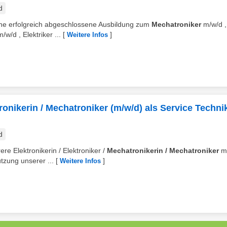
d
eine erfolgreich abgeschlossene Ausbildung zum
Mechatroniker
m/w/d ,
/d , Elektriker ...
[
]
Weitere Infos
tronikerin / Mechatroniker (m/w/d) als Service Techni
d
re Elektronikerin / Elektroniker /
Mechatronikerin / Mechatroniker
m
tzung unserer ...
[
]
Weitere Infos