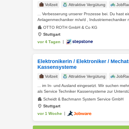
Vollzeit
Attraktive Vergütung
JobRa
... Verbesserung unserer Prozesse bei. Du hast 
Anlagenmechaniker m/w/d , Industriemechaniker m/w
OTTO ROTH GmbH & Co KG
Stuttgart
vor 4 Tagen
|
Elektronikerin / Elektroniker / Mecha
Kassensysteme
Vollzeit
Attraktive Vergütung
JobRa
... im In- und Ausland eingesetzt. Wir suchen mehre
als Service Techniker Kassensysteme zur Unterstü
Scheidt & Bachmann System Service GmbH
Stuttgart
vor 1 Woche
|