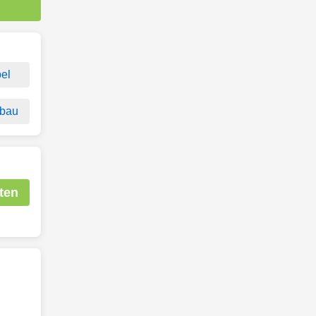
el
bau
ten