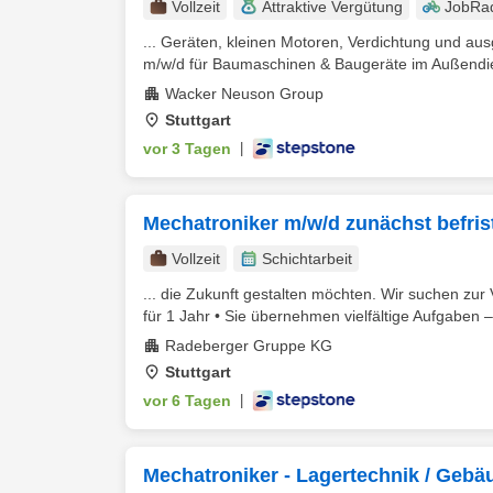
Vollzeit
Attraktive Vergütung
JobRa
... Geräten, kleinen Motoren, Verdichtung und ausg
m/w/d für Baumaschinen & Baugeräte im Außendie
Wacker Neuson Group
Stuttgart
vor 3 Tagen
|
Mechatroniker m/w/d zunächst befrist
Vollzeit
Schichtarbeit
... die Zukunft gestalten möchten. Wir suchen zu
für 1 Jahr • Sie übernehmen vielfältige Aufgaben – 
Radeberger Gruppe KG
Stuttgart
vor 6 Tagen
|
Mechatroniker - Lagertechnik / Gebä