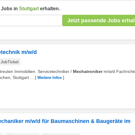
Jobs in
Stuttgart
erhalten.
Jetzt passende Jobs erhal
etechnik m/w/d
JobTicket
etreuten Immobilien. Servicetechniker /
Mechatroniker
m/w/d Fachricht
chen, Stuttgart ...
[
]
Weitere Infos
Mechaniker m/w/d für Baumaschinen & Baugeräte im