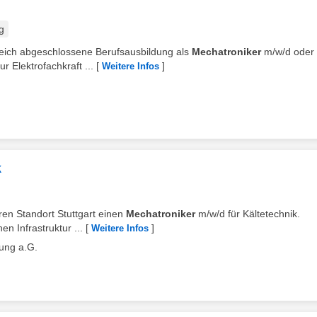
g
lgreich abgeschlossene Berufsausbildung als
Mechatroniker
m/w/d oder
r Elektrofachkraft ...
[
]
Weitere Infos
k
eren Standort Stuttgart einen
Mechatroniker
m/w/d für Kältetechnik.
en Infrastruktur ...
[
]
Weitere Infos
ung a.G.