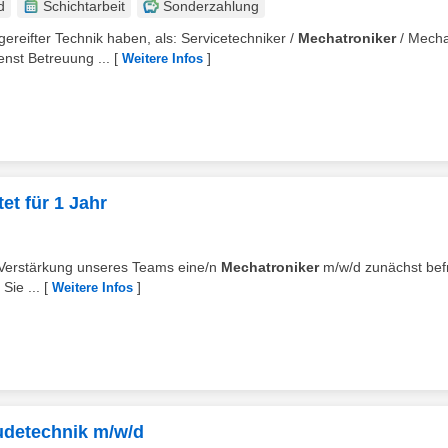
d
Schichtarbeit
Sonderzahlung
ereifter Technik haben, als: Servicetechniker /
Mechatroniker
/ Mecha
nst Betreuung ...
[
]
Weitere Infos
et für 1 Jahr
r Verstärkung unseres Teams eine/n
Mechatroniker
m/w/d zunächst befr
Sie ...
[
]
Weitere Infos
udetechnik m/w/d