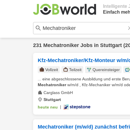
Intelligent
Einfach meh
231
Mechatroniker
Jobs in
Stuttgart
(2
Kfz-Mechatroniker/Kfz-Monteur w/m/d 
Vollzeit
Teilzeit
Quereinsteiger
... eine abgeschlossene Ausbildung und erste Ber
Mechatroniker
w/m/d , Kfz-Mechaniker w/m/d oder
Carglass GmbH
Stuttgart
heute neu
|
Mechatroniker (m/w/d) zunächst befris