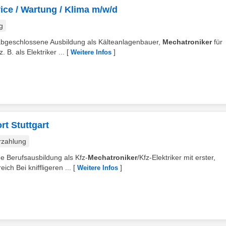
vice / Wartung / Klima m/w/d
g
 abgeschlossene Ausbildung als Kälteanlagenbauer,
Mechatroniker
für
 B. als Elektriker ...
[
]
Weitere Infos
t Stuttgart
rzahlung
ne Berufsausbildung als Kfz-
Mechatroniker
/Kfz-Elektriker mit erster,
ch Bei kniffligeren ...
[
]
Weitere Infos