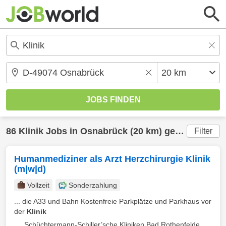
86
Klinik
Jobs in
Osnabrück
(20 km) gefunden
Filter
Humanmediziner als Arzt Herzchirurgie Klinik
(m|w|d)
Vollzeit
Sonderzahlung
... die A33 und Bahn Kostenfreie Parkplätze und Parkhaus vor
der
Klinik
Schüchtermann-Schiller’sche Kliniken Bad Rothenfelde