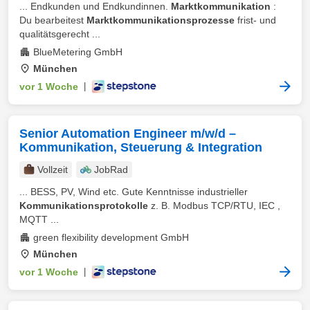
... Endkunden und Endkundinnen.
Marktkommunikation
:
Du bearbeitest
Marktkommunikationsprozesse
frist- und
qualitätsgerecht ...
BlueMetering GmbH
München
vor 1 Woche
|
Senior Automation Engineer m/w/d –
Kommunikation, Steuerung & Integration
Vollzeit
JobRad
... BESS, PV, Wind etc. Gute Kenntnisse industrieller
Kommunikationsprotokolle
z. B. Modbus TCP/RTU, IEC ,
MQTT ...
green flexibility development GmbH
München
vor 1 Woche
|