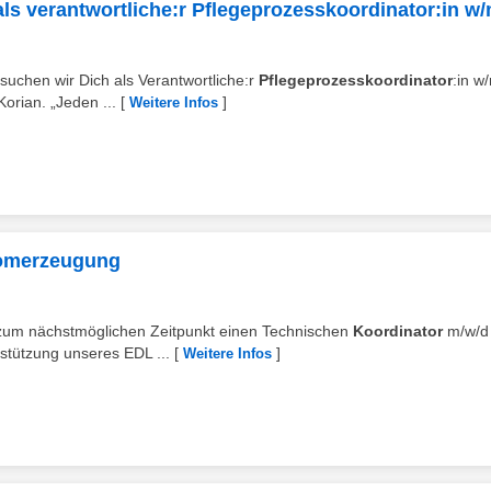
 als verantwortliche:r Pflegeprozesskoordinator:in w
suchen wir Dich als Verantwortliche:r
Pflegeprozesskoordinator
:in w
orian. „Jeden ...
[
]
Weitere Infos
romerzeugung
en zum nächstmöglichen Zeitpunkt einen Technischen
Koordinator
m/w/d 
stützung unseres EDL ...
[
]
Weitere Infos