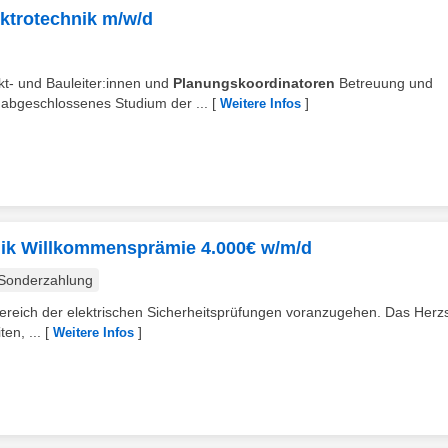
ktrotechnik m/w/d
kt- und Bauleiter:innen und
Planungskoordinatoren
Betreuung und
 abgeschlossenes Studium der ...
[
]
Weitere Infos
chnik Willkommensprämie 4.000€ w/m/d
Sonderzahlung
 Bereich der elektrischen Sicherheitsprüfungen voranzugehen. Das Herz
en, ...
[
]
Weitere Infos