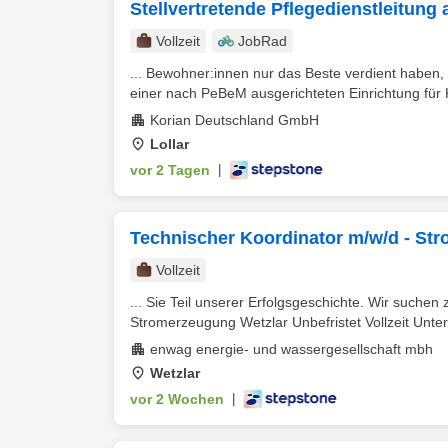
Stellvertretende Pflegedienstleitung
Vollzeit
JobRad
... Bewohner:innen nur das Beste verdient haben, 
einer nach PeBeM ausgerichteten Einrichtung für K
Korian Deutschland GmbH
Lollar
vor 2 Tagen
|
Technischer Koordinator m/w/d - St
Vollzeit
... Sie Teil unserer Erfolgsgeschichte. Wir such
Stromerzeugung Wetzlar Unbefristet Vollzeit Unter
enwag energie- und wassergesellschaft mbh
Wetzlar
vor 2 Wochen
|