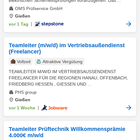
elektrischen Sicherheitsprüfungen voranzugehen. Das ...
OMS Prüfservice GmbH
Gießen
vor 1 Tag
|
Teamleiter (m/w/d) im Vertriebsaußendienst
(Freelancer)
Vollzeit
Attraktive Vergütung
TEAMLEITER M/W/D IM VERTRIEBSAUSSENDIENST
FREELANCER FÜR DIE REGIONEN HANAU, OFFENBACH,
FRIEDBERG HESSEN , GIESSEN UND ...
PHS group
Gießen
vor 1 Woche
|
Teamleiter Prüftechnik Willkommensprämie
4.000€ m/w/d