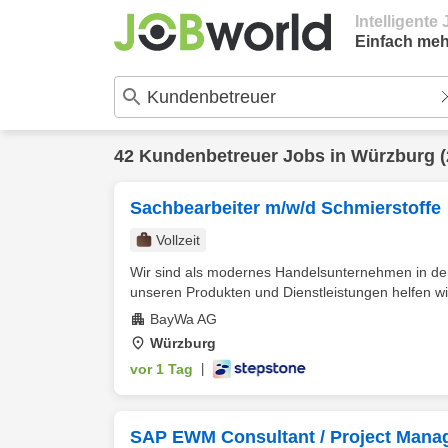
Intelligent
Einfach meh
42
Kundenbetreuer
Jobs in
Würzburg
(
Sachbearbeiter m/w/d Schmierstoffe
Vollzeit
Wir sind als modernes Handelsunternehmen in den 
unseren Produkten und Dienstleistungen helfen wir
BayWa AG
Würzburg
vor 1 Tag
|
SAP EWM Consultant / Project Manag