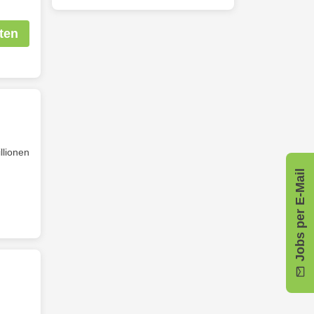
ten
llionen
Jobs per E-Mail