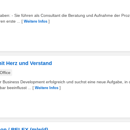
fgaben: - Sie führen als Consultant die Beratung und Aufnahme der Pro
n erste ...
[
]
Weitere Infos
mit Herz und Verstand
ffice
r Business Development erfolgreich und suchst eine neue Aufgabe, in 
r beeinflusst ...
[
]
Weitere Infos
ion​ / RELEX (m/w/d)