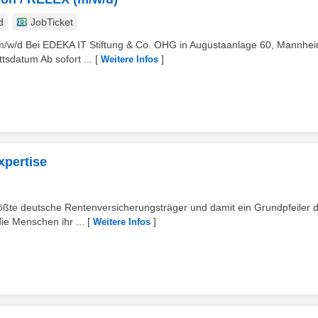
d
JobTicket
 m/w/d Bei EDEKA IT Stiftung & Co. OHG in Augustaanlage 60, Mannhei
tsdatum Ab sofort ...
[
]
Weitere Infos
xpertise
ößte deutsche Rentenversicherungsträger und damit ein Grundpfeiler 
die Menschen ihr ...
[
]
Weitere Infos