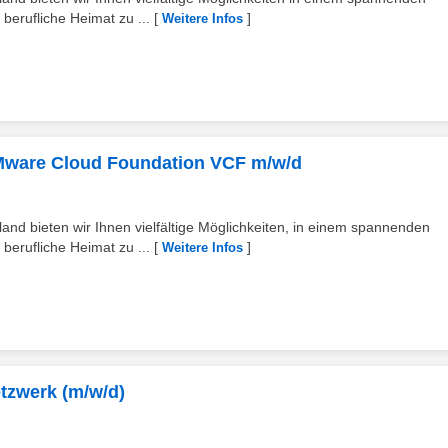
erufliche Heimat zu ...
[
]
Weitere Infos
VMware Cloud Foundation VCF m/w/d
and bieten wir Ihnen vielfältige Möglichkeiten, in einem spannenden
erufliche Heimat zu ...
[
]
Weitere Infos
etzwerk (m/w/d)