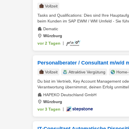
Vollzeit
Tasks and Qualifications: Dies sind Ihre Hauptau
beim Kunden im SAP EWM / WM Umfeld - Sie führe
Dematic
Würzburg
vor 2 Tagen
|
Personalberater / Consultant m/w/d 
Vollzeit
Attraktive Vergütung
Home-O
Du bist im Vertrieb, Key Account Management ode
Verantwortung übernimmst, deinen Erfolg unmittelba
HAPEKO Deutschland GmbH
Würzburg
vor 3 Tagen
|
IT-​​Consultant Automatische Disposit