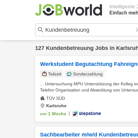
Intelligent
Einfach meh
127
Kundenbetreuung
Jobs in
Karlsru
Werkstudent Begutachtung Fahreig
Teilzeit
Sonderzahlung
... Untersuchung MPU Unterstützung der Kolleg i
Telefon Organisation und Abwicklung von Untersu
TÜV SÜD
Karlsruhe
vor 1 Woche
|
Sachbearbeiter m/w/d Kundenbetreuu