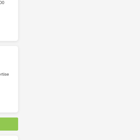
00
rtise