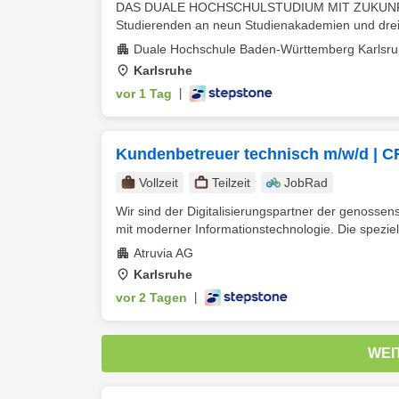
DAS DUALE HOCHSCHULSTUDIUM MIT ZUKUNFT. D
Studierenden an neun Studienakademien und drei
Duale Hochschule Baden-Württemberg Karlsr
Karlsruhe
vor 1 Tag
|
Kundenbetreuer technisch m/w/d | 
Vollzeit
Teilzeit
JobRad
Wir sind der Digitalisierungspartner der genosse
mit moderner Informationstechnologie. Die speziell
Atruvia AG
Karlsruhe
vor 2 Tagen
|
WEI