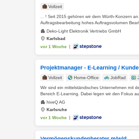
Vollzeit
... ! Seit 2015 gehören wir dem Würth-Konzern a
Auftragsbearbeitung hohes Auftragsvolumen Bearb
Deko-Light Elektronik Vertriebs GmbH
Karlsbad
vor 1 Woche
|
Projektmanager - E-Learning / Kund
Vollzeit
Home-Office
JobRad
Wir sind ein mittelständisches Unternehmen mit d
Bereich E-Learning. Dabei legen wir den Fokus auf
hiveQ AG
Karlsruhe
vor 1 Woche
|
Vermögenskundenberater m/w/d