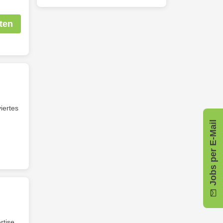
ten
iertes
Jobs per E-Mail
rtise