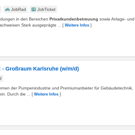
JobRad
JobTicket
bildungen in den Bereichen
Privatkundenbetreuung
sowie Anlage- und
achweisen Stark ausgeprägte ...
[
]
Weitere Infos
 - Großraum Karlsruhe (w/m/d)
d
rnehmen der Pumpenindustrie und Premiumanbieter für Gebäudetechnik,
n. Durch die ...
[
]
Weitere Infos