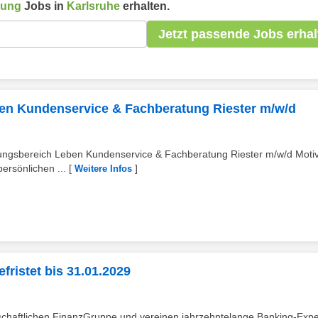
uung
Jobs in
Karlsruhe
erhalten.
Jetzt passende Jobs erhal
en Kundenservice & Fachberatung Riester m/w/d
itungsbereich Leben Kundenservice & Fachberatung Riester m/w/d Motiv
ersönlichen ...
[
]
Weitere Infos
fristet bis 31.01.2029
nschaftlichen FinanzGruppe und vereinen jahrzehntelange Banking-Expe