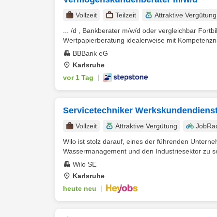
Vollzeit
Teilzeit
Attraktive Vergütung
... /d , Bankberater m/w/d oder vergleichbar Fort
Wertpapierberatung idealerweise mit Kompetenzn
BBBank eG
Karlsruhe
vor 1 Tag
|
Servicetechniker Werkskundendienst
Vollzeit
Attraktive Vergütung
JobRa
Wilo ist stolz darauf, eines der führenden Unte
Wassermanagement und den Industriesektor zu sei
Wilo SE
Karlsruhe
heute neu
|