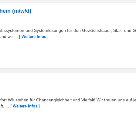
hein (m/w/d)
triebssystemen und Systemlösungen für den Gewächshaus-, Stall- und 
nd wir ...
[
]
Weitere Infos
ort Wir stehen für Chancengleichheit und Vielfalt! Wir freuen uns auf j
, ...
[
]
Weitere Infos