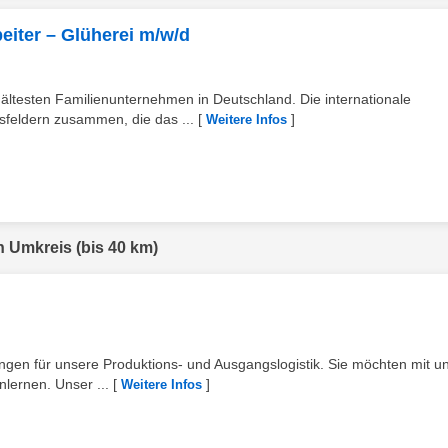
eiter – Glüherei m/w/d
testen Familienunternehmen in Deutschland. Die internationale
sfeldern zusammen, die das ...
[
]
Weitere Infos
n Umkreis (bis 40 km)
ingen für unsere Produktions- und Ausgangslogistik. Sie möchten mit u
lernen. Unser ...
[
]
Weitere Infos