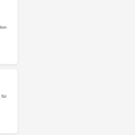
tion
 für