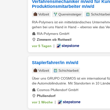
Verfahrensmechaniker m/w/d für Kun
Produktionsmitarbeiter m/w/d
Vollzeit
Quereinsteiger
Schichtarbei
RIA-Polymers ist ein mittelständisches Unternehme
gehen bei uns Hand in Hand – ebenso wie das Ver
RIA-Polymers GmbH
Zimmern ob Rottweil
vor 5 Tagen
|
Staplerfahrer/in m/w/d
Vollzeit
Schichtarbeit
Über uns GRUPO COSMOS ist ein international führ
die Automobilindustrie. Mit Standorten in 10 Länder
Cosmos Pfullendorf GmbH
Pfullendorf
vor 1 Woche
|