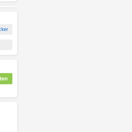
cker
ten