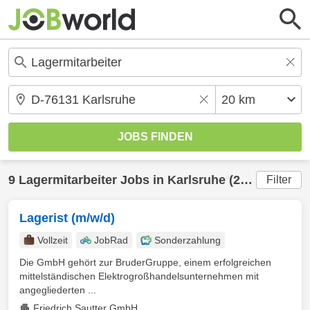
9
Lagermitarbeiter
Jobs in
Karlsruhe
(20 km) gefunden
Filter
Lagerist (m/w/d)
Vollzeit
JobRad
Sonderzahlung
Die GmbH gehört zur BruderGruppe, einem erfolgreichen
mittelständischen Elektrogroßhandelsunternehmen mit
angegliederten ...
Friedrich Sautter GmbH