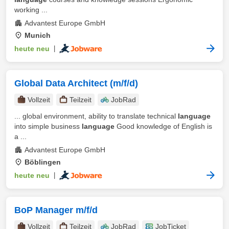
working ...
Advantest Europe GmbH
Munich
heute neu
|
Global Data Architect (m/f/d)
Vollzeit
Teilzeit
JobRad
... global environment, ability to translate technical
language
into simple business
language
Good knowledge of English is
a ...
Advantest Europe GmbH
Böblingen
heute neu
|
BoP Manager m/f/d
Vollzeit
Teilzeit
JobRad
JobTicket