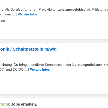
ie. Als Berufserfahrene:r Projektleiter
Leistungselektronik
Prüfstand 
hrigen ...
[
]
Weitere Infos
ies
onik / Schaltnetzteile m/w/d
hrichtung. Du bringst fundierte Kenntnisse in der
Leistungselektronik
m
/DC- und DC/DC ...
[
]
Weitere Infos
tronik
Jobs erhalten.