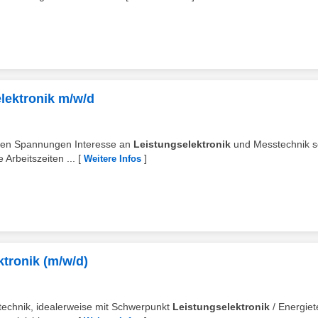
elektronik m/w/d
chen Spannungen Interesse an
Leistungselektronik
und Messtechnik s
 Arbeitszeiten ...
[
]
Weitere Infos
ktronik (m/w/d)
rotechnik, idealerweise mit Schwerpunkt
Leistungselektronik
/ Energiet