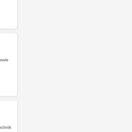
owie
echnik