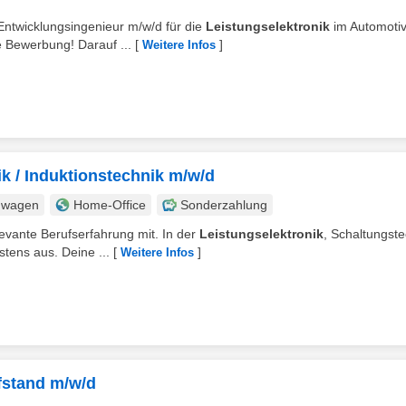
s Entwicklungsingenieur m/w/d für die
Leistungselektronik
im Automoti
e Bewerbung! Darauf ...
[
]
Weitere Infos
ik / Induktionstechnik m/w/d
nwagen
Home-Office
Sonderzahlung
levante Berufserfahrung mit. In der
Leistungselektronik
, Schaltungste
tens aus. Deine ...
[
]
Weitere Infos
üfstand m/w/d