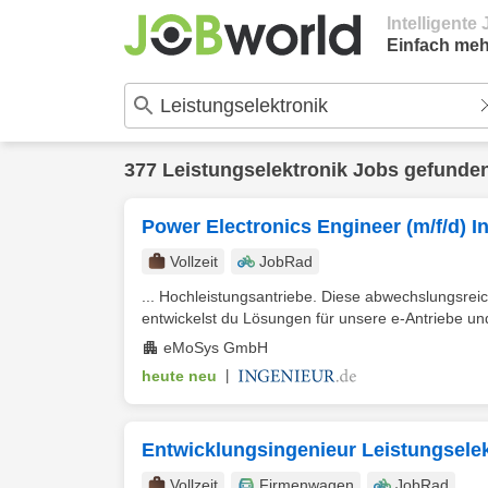
Intelligent
Einfach meh
377 Leistungselektronik Jobs gefunde
Power Electronics Engineer (m/f/d) I
Vollzeit
JobRad
... Hochleistungsantriebe. Diese abwechslungsrei
entwickelst du Lösungen für unsere e-Antriebe und 
eMoSys GmbH
heute neu
|
Entwicklungsingenieur Leistungselek
Vollzeit
Firmenwagen
JobRad