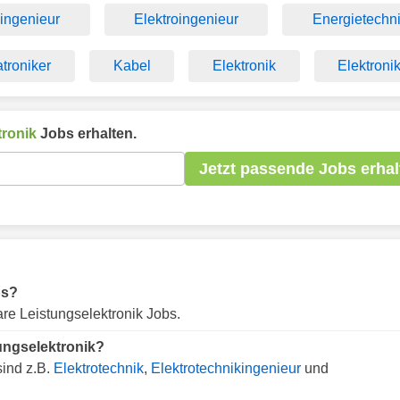
kingenieur
Elektroingenieur
Energietechn
troniker
Kabel
Elektronik
Elektroni
tronik
Jobs erhalten.
Jetzt passende Jobs erhal
bs?
are Leistungselektronik Jobs.
tungselektronik?
sind z.B.
Elektrotechnik
,
Elektrotechnikingenieur
und