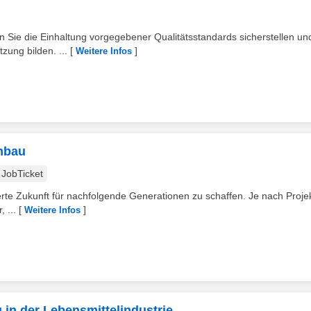
n Sie die Einhaltung vorgegebener Qualitätsstandards sicherstellen un
zung bilden. ...
[
]
Weitere Infos
enbau
JobTicket
rte Zukunft für nachfolgende Generationen zu schaffen. Je nach Projek
 ...
[
]
Weitere Infos
 in der Lebensmittelindustrie