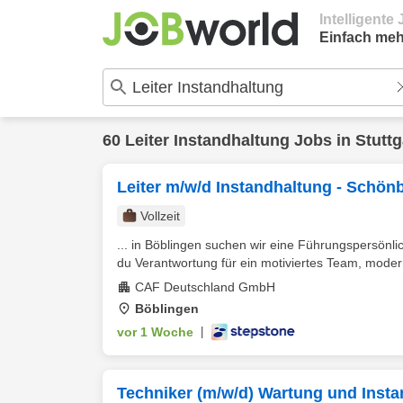
Intelligent
Einfach meh
60
Leiter Instandhaltung
Jobs in
Stuttg
Leiter m/w/d Instandhaltung - Schö
Vollzeit
... in Böblingen suchen wir eine Führungspersönli
du Verantwortung für ein motiviertes Team, moder
CAF Deutschland GmbH
Böblingen
vor 1 Woche
|
Techniker (m/w/d) Wartung und Inst