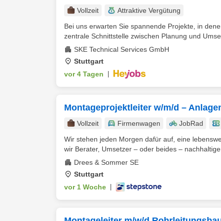
Vollzeit
Attraktive Vergütung
Bei uns erwarten Sie spannende Projekte, in dene
zentrale Schnittstelle zwischen Planung und Umset
SKE Technical Services GmbH
Stuttgart
vor 4 Tagen
|
Montageprojektleiter w/m/d – Anlag
Vollzeit
Firmenwagen
JobRad
Wir stehen jeden Morgen dafür auf, eine lebenswe
wir Berater, Umsetzer – oder beides – nachhaltiger,
Drees & Sommer SE
Stuttgart
vor 1 Woche
|
Montageleiter m/w/d Rohrleitungsbau