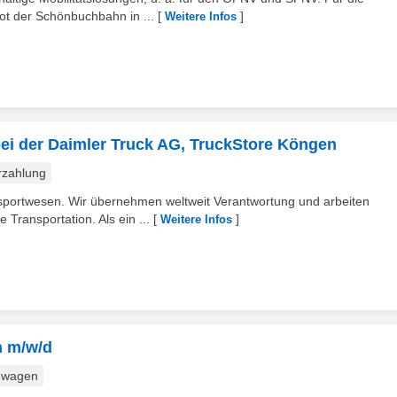
t der Schönbuchbahn in ...
[
]
Weitere Infos
ei der Daimler Truck AG, TruckStore Köngen
rzahlung
nsportwesen. Wir übernehmen weltweit Verantwortung und arbeiten
Transportation. Als ein ...
[
]
Weitere Infos
n m/w/d
nwagen