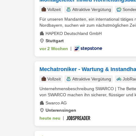
Vollzeit
Attraktive Vergütung
Sonde
Für unseren Mandanten, ein international tätiges
Nordbayern, suchen wir zum nächstmöglichen Zeit
HAPEKO Deutschland GmbH
Stuttgart
vor 2 Wochen
|
Mechatroniker - Wartung & Instandha
Vollzeit
Attraktive Vergütung
JobRa
Unternehmensbeschreibung SWARCO | The Better W
von SWARCO machen ihn sicherer, flüssiger und ko
Swarco AG
Unterensingen
heute neu
|