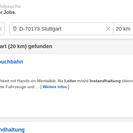
e Jobsuche
r Jobs.
art
(20 km) gefunden
nbuchbahn
chkeit mit Hands-on-Mentalität. Als
Leiter
m/w/d
Instandhaltung
übern
ne Fahrzeuge und ...
[
]
Weitere Infos
andhaltung