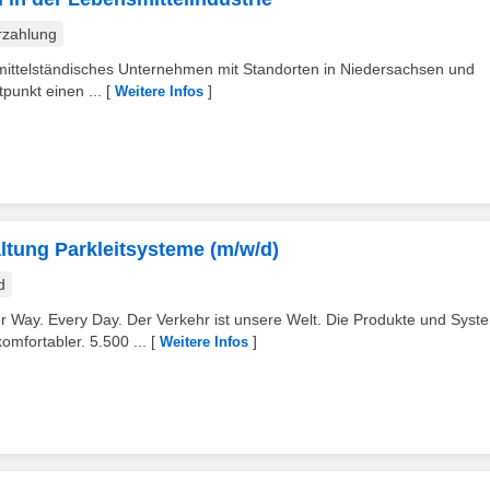
rzahlung
 mittelständisches Unternehmen mit Standorten in Niedersachsen und
punkt einen ...
[
]
Weitere Infos
ltung Parkleitsysteme (m/w/d)
d
ay. Every Day. Der Verkehr ist unsere Welt. Die Produkte und Syst
mfortabler. 5.500 ...
[
]
Weitere Infos