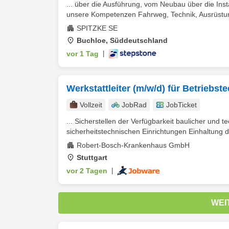
... über die Ausführung, vom Neubau über die Ins
unsere Kompetenzen Fahrweg, Technik, Ausrüstung 
SPITZKE SE
Buchloe, Süddeutschland
vor 1 Tag
|
Werkstattleiter (m/w/d) für Betriebst
Vollzeit
JobRad
JobTicket
... Sicherstellen der Verfügbarkeit baulicher und 
sicherheitstechnischen Einrichtungen Einhaltung de
Robert-Bosch-Krankenhaus GmbH
Stuttgart
vor 2 Tagen
|
WEI