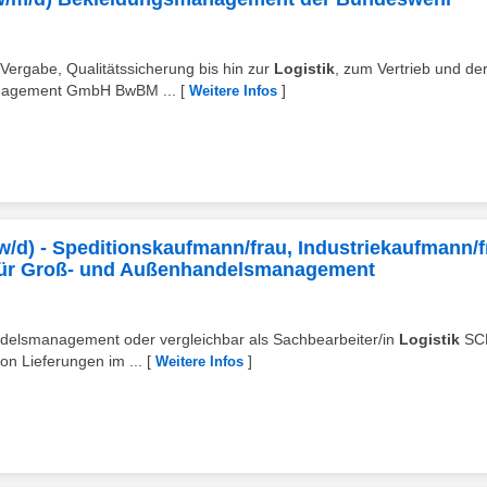
, Vergabe, Qualitätssicherung bis hin zur
Logistik
, zum Vertrieb und de
anagement GmbH BwBM ...
[
]
Weitere Infos
w/d) - Speditionskaufmann/frau, Industriekaufmann/f
für Groß- und Außenhandelsmanagement
ndelsmanagement oder vergleichbar als Sachbearbeiter/in
Logistik
SC
n Lieferungen im ...
[
]
Weitere Infos