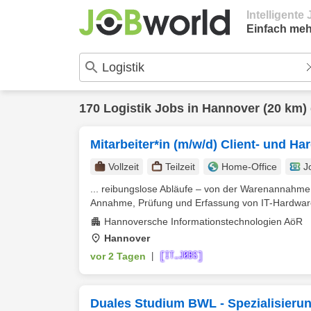
Intelligent
Einfach meh
170
Logistik
Jobs in
Hannover
(20 km)
Mitarbeiter*in (m/w/d) Client- und Hard
Vollzeit
Teilzeit
Home-Office
J
... reibungslose Abläufe – von der Warenannahme
Annahme, Prüfung und Erfassung von IT-Hardware,
Hannoversche Informationstechnologien AöR
Hannover
vor 2 Tagen
|
Duales Studium BWL - Spezialisieru