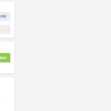
stik
ten