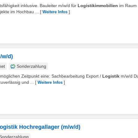
sfähigkeit inklusive. Bauleiter m/w/d für
Logistikimmobilien
im Raum
jekte im Hochbau ...
[
]
Weitere Infos
/w/d)
ket
Sonderzahlung
tmöglichen Zeitpunkt eine: Sachbearbeitung Export /
Logistik
m/w/d D
zuverlässig und ...
[
]
Weitere Infos
logistik Hochregallager (m/w/d)
Sonderzahlung