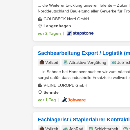
... die Weiterentwicklung unserer Talente – Zukunft
Norddeutschland Bauleitung aller Gewerke für Pro
GOLDBECK Nord GmbH
Langenhagen
vor 2 Tagen
|
Sachbearbeitung Export / Logistik (m
Vollzeit
Attraktive Vergütung
JobTic
... in Sehnde bei Hannover suchen wir zum nächs
sorgst dafür, dass industrielle Ersatzteile weltweit 
V-LINE EUROPE GmbH
Sehnde
vor 1 Tag
|
Fachlagerist / Staplerfahrer Kontrakt
Vollzeit
JobRad
Schichtarbeit