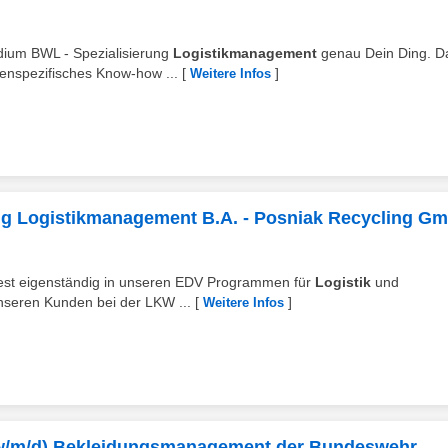
dium BWL - Spezialisierung
Logistikmanagement
genau Dein Ding. D
henspezifisches Know-how ...
[
]
Weitere Infos
ng Logistikmanagement B.A. - Posniak Recycling G
eitest eigenständig in unseren EDV Programmen für
Logistik
und
nseren Kunden bei der LKW ...
[
]
Weitere Infos
k (w/m/d) Bekleidungsmanagement der Bundeswehr