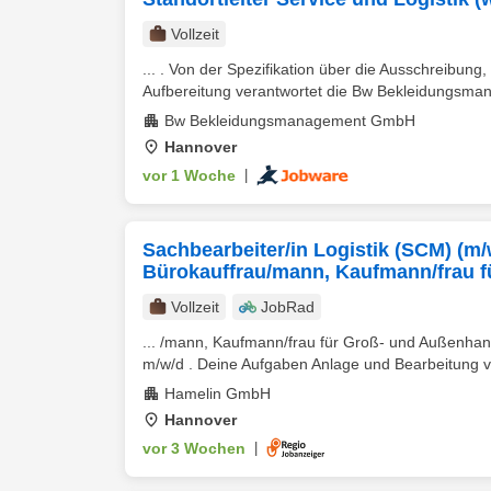
Vollzeit
... . Von der Spezifikation über die Ausschreibung
Aufbereitung verantwortet die Bw Bekleidungsm
Bw Bekleidungsmanagement GmbH
Hannover
vor 1 Woche
|
Sachbearbeiter/in Logistik (SCM) (m/
Bürokauffrau/mann, Kaufmann/frau 
Vollzeit
JobRad
... /mann, Kaufmann/frau für Groß- und Außenha
m/w/d . Deine Aufgaben Anlage und Bearbeitung vo
Hamelin GmbH
Hannover
vor 3 Wochen
|