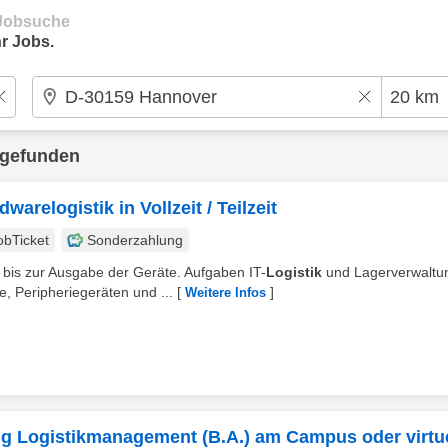
e Jobsuche
r Jobs.
 gefunden
warelogistik in Vollzeit / Teilzeit
obTicket
Sonderzahlung
 bis zur Ausgabe der Geräte. Aufgaben IT-
Logistik
und Lagerverwaltu
 Peripheriegeräten und ...
[
]
Weitere Infos
ng Logistikmanagement (B.A.) am Campus oder virtue