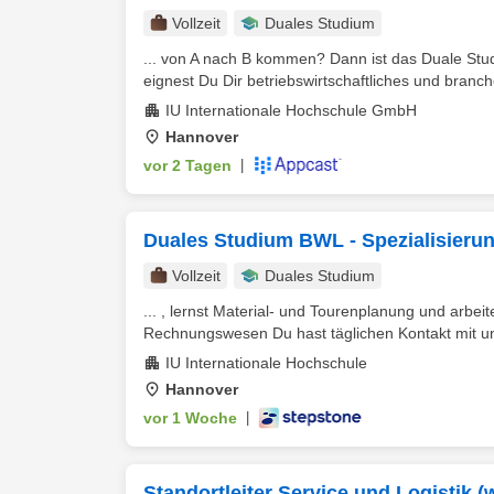
Vollzeit
Duales Studium
... von A nach B kommen? Dann ist das Duale Stu
eignest Du Dir betriebswirtschaftliches und branc
IU Internationale Hochschule GmbH
Hannover
vor 2 Tagen
|
Duales Studium BWL - Spezialisieru
Vollzeit
Duales Studium
... , lernst Material- und Tourenplanung und arb
Rechnungswesen Du hast täglichen Kontakt mit u
IU Internationale Hochschule
Hannover
vor 1 Woche
|
Standortleiter Service und Logisti