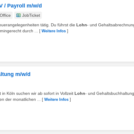
 / Payroll m/w/d
ffice
JobTicket
teuerangelegenheiten tätig. Du führst die
Lohn
- und Gehaltsabrechnung
mingerecht durch ...
[
]
Weitere Infos
altung m/w/d
 in Köln suchen wir ab sofort in Vollzeit
Lohn
- und Gehaltsbuchhaltun
n der monatlichen ...
[
]
Weitere Infos