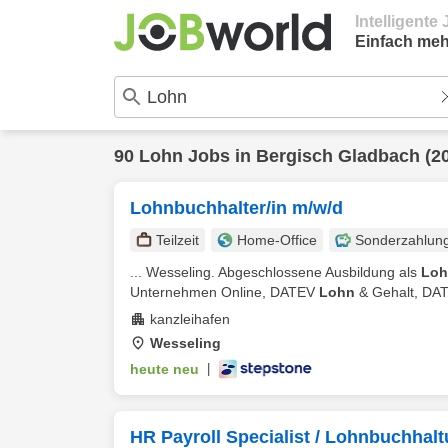
Intelligent
Einfach meh
90
Lohn
Jobs in
Bergisch Gladbach
(2
Lohnbuchhalter/in m/w/d
Teilzeit
Home-Office
Sonderzahlun
... Wesseling. Abgeschlossene Ausbildung als
Loh
Unternehmen Online, DATEV
Lohn
& Gehalt, DAT
kanzleihafen
Wesseling
heute neu
|
HR Payroll Specialist / Lohnbuchhalt