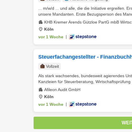
... m/w/d ... und alle, die die Initiative ergreifen. 
unsere Mandanten. Erste Bezugsperson des Manda
KHB Kremer Arends Gützloe PartG mbB Wirtsch
Köln
vor 1 Woche
|
Steuerfachangestellter - Finanzbuc
Vollzeit
Als stark wachsendes, bundesweit agierendes Un
Kanzleien für Steuerberatung, Wirtschaftsprüfung
Afileon Audit GmbH
Köln
vor 1 Woche
|
WEI