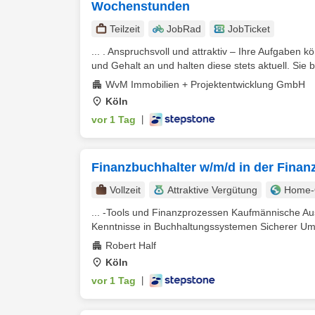
Wochenstunden
Teilzeit
JobRad
JobTicket
... . Anspruchsvoll und attraktiv – Ihre Aufgaben
und Gehalt an und halten diese stets aktuell. Sie b
WvM Immobilien + Projektentwicklung GmbH
Köln
vor 1 Tag
|
Finanzbuchhalter w/m/d in der Fina
Vollzeit
Attraktive Vergütung
Home-O
... -Tools und Finanzprozessen Kaufmännische Aus
Kenntnisse in Buchhaltungssystemen Sicherer Umga
Robert Half
Köln
vor 1 Tag
|