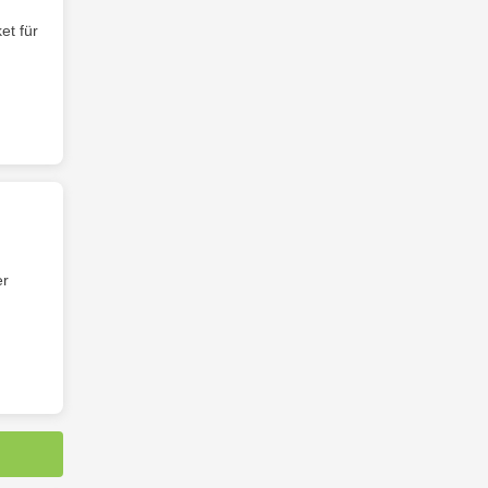
et für
er