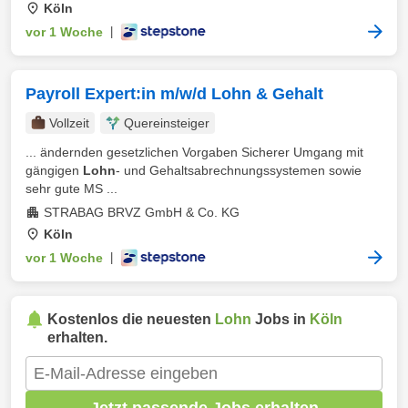
Köln
vor 1 Woche
|
Payroll Expert:in m/w/d Lohn & Gehalt
Vollzeit
Quereinsteiger
... ändernden gesetzlichen Vorgaben Sicherer Umgang mit
gängigen
Lohn
- und Gehaltsabrechnungssystemen sowie
sehr gute MS ...
STRABAG BRVZ GmbH & Co. KG
Köln
vor 1 Woche
|
Kostenlos die neuesten
Lohn
Jobs in
Köln
erhalten.
Jetzt passende Jobs erhalten