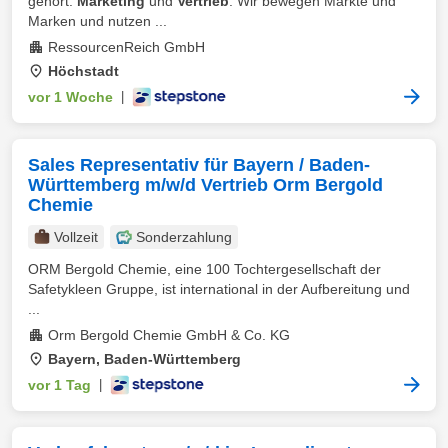
gehört:
Marketing
und
Vertrieb
. Wir bewegen Märkte und
Marken und nutzen ...
RessourcenReich GmbH
Höchstadt
vor 1 Woche
|
Sales Representativ für Bayern / Baden-
Württemberg m/w/d Vertrieb Orm Bergold
Chemie
Vollzeit
Sonderzahlung
ORM Bergold Chemie, eine 100 Tochtergesellschaft der
Safetykleen Gruppe, ist international in der Aufbereitung und
...
Orm Bergold Chemie GmbH & Co. KG
Bayern, Baden-Württemberg
vor 1 Tag
|