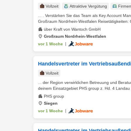
Vollzeit
Attraktive Vergütung
Firme
... . Verstärken Sie das Team als Key Account Man
Großraum Nordrhein-Westfalen Reisetätigkeiten: 
über Kraft von Wantoch GmbH
Großraum Nordrhein-Westfalen
vor 1 Woche
|
Handelsvertreter im Vertriebsaußend
Vollzeit
... der Region verwirklichen Betreuung und Berat
deinem Einsatzgebiet PHS group z. Hd. 4 Landau T
PHS group
Siegen
vor 1 Woche
|
Handelsvertreter im Vertriebsaußend