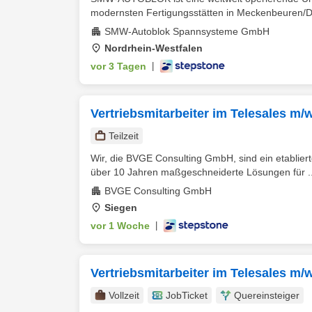
modernsten Fertigungsstätten in Meckenbeuren/Deu
SMW-Autoblok Spannsysteme GmbH
Nordrhein-Westfalen
vor 3 Tagen
|
Vertriebsmitarbeiter im Telesales m/w
Teilzeit
Wir, die BVGE Consulting GmbH, sind ein etabliert
über 10 Jahren maßgeschneiderte Lösungen für ..
BVGE Consulting GmbH
Siegen
vor 1 Woche
|
Vertriebsmitarbeiter im Telesales m/
Vollzeit
JobTicket
Quereinsteiger