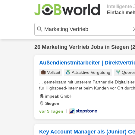
Intelligent
Einfach meh
26
Marketing Vertrieb
Jobs in
Siegen
(2
Außendienstmitarbeiter | Direktvertr
Vollzeit
Attraktive Vergütung
Querei
... gemeinsam mit unserem Partner die Digitalisier
für Highspeed-Internet beim Kunden vor Ort durch
impeak GmbH
Siegen
vor 5 Tagen
|
Key Account Manager als (Junior) Ge