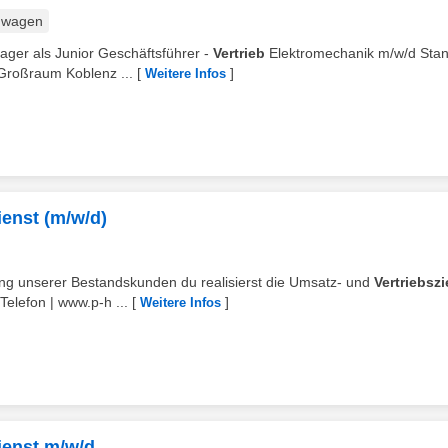
nwagen
ager als Junior Geschäftsführer -
Vertrieb
Elektromechanik m/w/d Stan
Großraum Koblenz ...
[
]
Weitere Infos
ienst (m/w/d)
ung unserer Bestandskunden du realisierst die Umsatz- und
Vertriebszi
elefon | www.p-h ...
[
]
Weitere Infos
ienst m/w/d