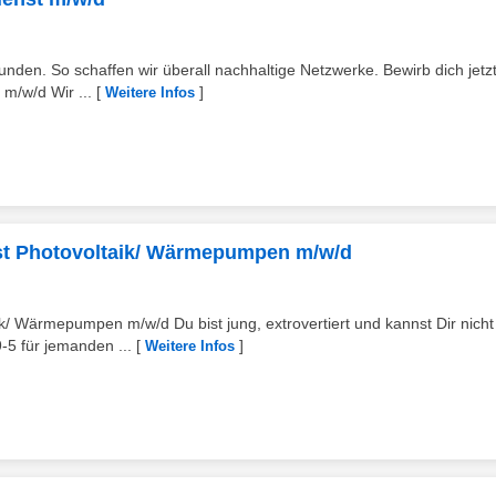
nden. So schaffen wir überall nachhaltige Netzwerke. Bewirb dich jetzt
m/w/d Wir ...
[
]
Weitere Infos
nst Photovoltaik/ Wärmepumpen m/w/d
k/ Wärmepumpen m/w/d Du bist jung, extrovertiert und kannst Dir nicht
-5 für jemanden ...
[
]
Weitere Infos