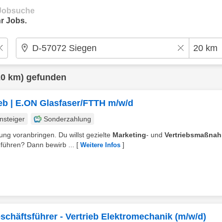
e Jobsuche
r Jobs.
0 km) gefunden
ieb | E.ON Glasfaser/FTTH m/w/d
nsteiger
Sonderzahlung
ung voranbringen. Du willst gezielte
Marketing
- und
Vertriebsmaßna
führen? Dann bewirb ...
[
]
Weitere Infos
schäftsführer - Vertrieb Elektromechanik (m/w/d)