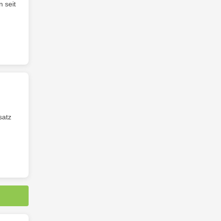
 seit
satz