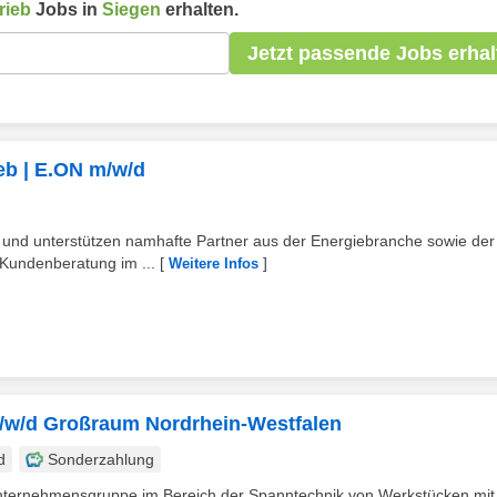
rieb
Jobs in
Siegen
erhalten.
Jetzt passende Jobs erhal
ieb | E.ON m/w/d
eb und unterstützen namhafte Partner aus der Energiebranche sowie der
Kundenberatung im ...
[
]
Weitere Infos
m/w/d Großraum Nordrhein-Westfalen
d
Sonderzahlung
ternehmensgruppe im Bereich der Spanntechnik von Werkstücken mit