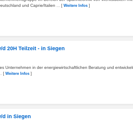
tschland und Caprie/Italien ...
[
]
Weitere Infos
/d 20H Teilzeit - in Siegen
es Unternehmen in der energiewirtschaftlichen Beratung und entwickeln
.
[
]
Weitere Infos
w/d in Siegen