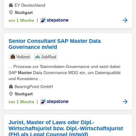
EY Deutschland
Stuttgart
vor 1 Woche
|
Senior Consultant SAP Master Data
Governance m/w/d
Vollzeit
JobRad
... Prozesse zur Stammdaten-Governance und setzt dabei
SAP
Master
Data Governance MDG ein, um Datenqualität
und Konsistenz ...
BearingPoint GmbH
Stuttgart
vor 1 Woche
|
Jurist, Master of Laws oder Dipl.-
Wirtschaftsjurist bzw. Dipl.-Wirtschaftsjurist
(FH) als Legal Counsel (m/w/d)