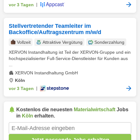
vor 3 Tagen
|
Stellvertretender Teamleiter im
Backoffice/Auftragszentrum m/w/d
Vollzeit
Attraktive Vergütung
Sonderzahlung
XERVON Instandhaltung ist Teil der XERVON-Gruppe und ein
hochspezialisierter Full-Service-Dienstleister für Kunden aus
...
XERVON Instandhaltung GmbH
Köln
vor 3 Tagen
|
Kostenlos die neuesten
Materialwirtschaft
Jobs
in
Köln
erhalten.
Jetzt passende Jobs erhalten