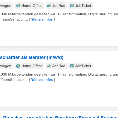
nwagen
Home-Office
JobRad
JobTicket
.000 Mitarbeitenden gestalten wir IT-Transformation, Digitalisierung un
s TeamSenacor ...
[
]
Weitere Infos
chaftler als Berater (m/w/d)
nwagen
Home-Office
JobRad
JobTicket
.000 Mitarbeitenden gestalten wir IT-Transformation, Digitalisierung un
s TeamSenacor ...
[
]
Weitere Infos
, Physiker - quantitative Beratung (Financial Service