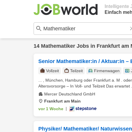
Intelligent
Einfach meh
14
Mathematiker
Jobs in
Frankfurt am 
Senior Mathematiker:in / Aktuar:in – B
Vollzeit
Teilzeit
Firmenwagen
... , München, Hamburg oder Frankfurt a. M . oder
Altersvorsorge – In Voll- und Teilzeit Das erwartet .
Mercer Deutschland GmbH
Frankfurt am Main
vor 1 Woche
|
Physiker/ Mathematiker/ Naturwissens