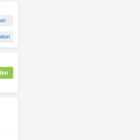
ion
ation
ten