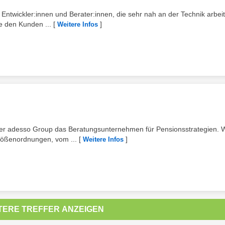
twickler:innen und Berater:innen, die sehr nah an der Technik arbei
ie den Kunden ...
[
]
Weitere Infos
 der adesso Group das Beratungsunternehmen für Pensionsstrategien. W
rößenordnungen, vom ...
[
]
Weitere Infos
TERE TREFFER ANZEIGEN