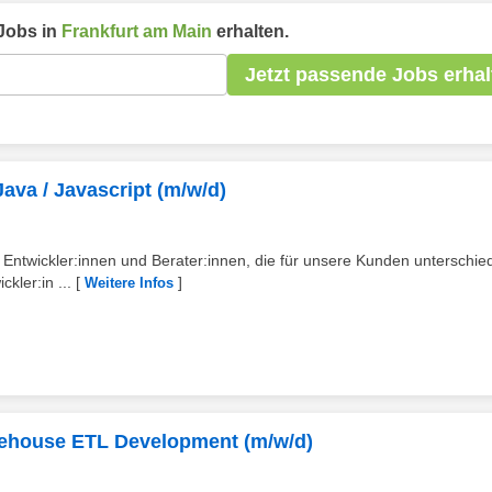
Jobs in
Frankfurt am Main
erhalten.
Jetzt passende Jobs erhal
ava / Javascript (m/w/d)
ntwickler:innen und Berater:innen, die für unsere Kunden unterschied
kler:in ...
[
]
Weitere Infos
arehouse ETL Development (m/w/d)