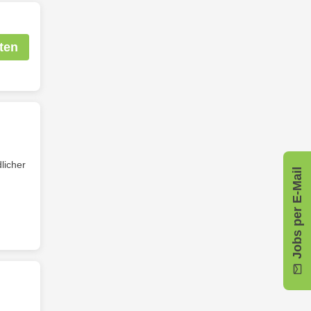
ten
licher
Jobs per E-Mail