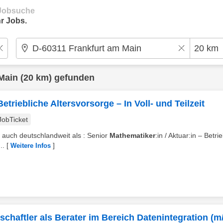
e Jobsuche
r Jobs.
Main
(20 km) gefunden
etriebliche Altersvorsorge – In Voll- und Teilzeit
JobTicket
 auch deutschlandweit als : Senior
Mathematiker
:in / Aktuar:in – Betri
..
[
]
Weitere Infos
chaftler als Berater im Bereich Datenintegration (m