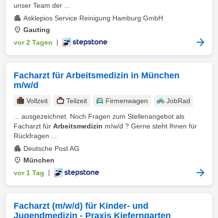
unser Team der ...
Asklepios Service Reinigung Hamburg GmbH
Gauting
vor 2 Tagen
|
Facharzt für Arbeitsmedizin in München
m/w/d
Vollzeit
Teilzeit
Firmenwagen
JobRad
... ausgezeichnet. Noch Fragen zum Stellenangebot als
Facharzt für
Arbeitsmedizin
m/w/d ? Gerne steht Ihnen für
Rückfragen ...
Deutsche Post AG
München
vor 1 Tag
|
Facharzt (m/w/d) für Kinder- und
Jugendmedizin - Praxis Kieferngarten