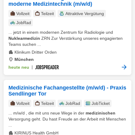
moderne Medizintechnik (m/w/d)
Vollzeit
Teilzeit
Attraktive Vergütung
JobRad
... jetzt in einem modernen Zentrum für Radiologie und
Nuklearmedizin
ZRN Zur Verstärkung unseres engagierten
Teams suchen ...
Klinikum Dritter Orden
München
heute neu
|
Medizinische Fachangestellte (m/w/d) - Praxis
Sendlinger Tor
Vollzeit
Teilzeit
JobRad
JobTicket
... m/w/d , die mit uns neue Wege in der
medizinischen
Versorgung geht. Du hast Freude an der Arbeit mit Menschen
...
KIRINUS Health GmbH