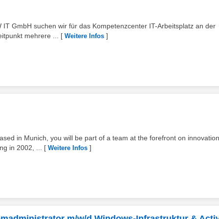
W IT GmbH suchen wir für das Kompetenzcenter IT-Arbeitsplatz an der
itpunkt mehrere ...
[
]
Weitere Infos
ed in Munich, you will be part of a team at the forefront on innovation
g in 2002, ...
[
]
Weitere Infos
emadministrator m/w/d Windows-Infrastruktur & Acti