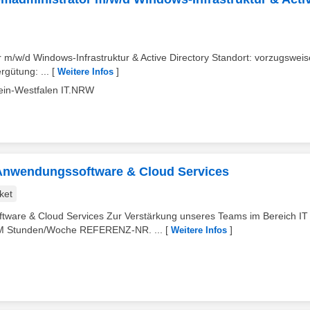
 m/w/d Windows-Infrastruktur & Active Directory Standort: vorzugsweis
ergütung: ...
[
]
Weitere Infos
hein-Westfalen IT.NRW
, Anwendungssoftware & Cloud Services
ket
tware & Cloud Services Zur Verstärkung unseres Teams im Bereich IT
M Stunden/Woche REFERENZ-NR. ...
[
]
Weitere Infos