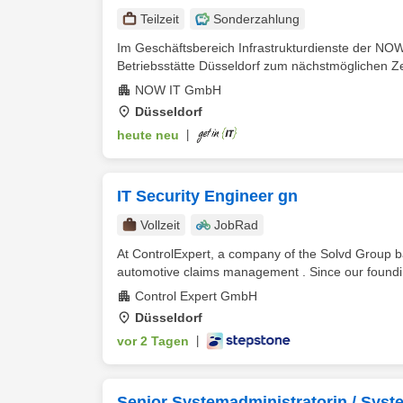
Teilzeit
Sonderzahlung
Im Geschäftsbereich Infrastrukturdienste der NO
Betriebsstätte Düsseldorf zum nächstmöglichen Ze
NOW IT GmbH
Düsseldorf
heute neu
|
IT Security Engineer gn
Vollzeit
JobRad
At ControlExpert, a company of the Solvd Group bas
automotive claims management . Since our foundin
Control Expert GmbH
Düsseldorf
vor 2 Tagen
|
Senior Systemadministratorin / Syst