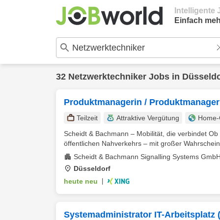
Intelligent
Einfach meh
32
Netzwerktechniker
Jobs in
Düsseldo
Produktmanagerin / Produktmanager 
Teilzeit
Attraktive Vergütung
Home-O
Scheidt & Bachmann – Mobilität, die verbindet O
öffentlichen Nahverkehrs – mit großer Wahrscheinli
Scheidt & Bachmann Signalling Systems Gmb
Düsseldorf
heute neu
|
Systemadministrator IT-Arbeitsplatz 