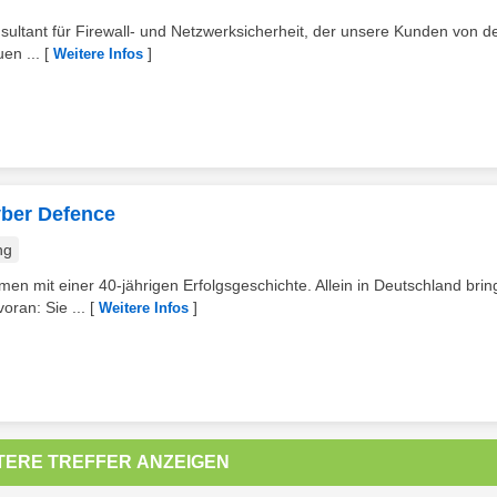
ltant für Firewall- und Netzwerksicherheit, der unsere Kunden von d
en ...
[
]
Weitere Infos
yber Defence
ng
men mit einer 40-jährigen Erfolgsgeschichte. Allein in Deutschland bri
oran: Sie ...
[
]
Weitere Infos
TERE TREFFER ANZEIGEN