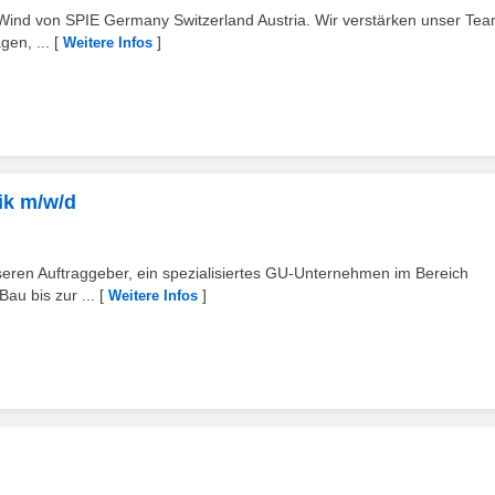
& Wind von SPIE Germany Switzerland Austria. Wir verstärken unser Te
en, ...
[
]
Weitere Infos
nik m/w/d
unseren Auftraggeber, ein spezialisiertes GU-Unternehmen im Bereich
u bis zur ...
[
]
Weitere Infos