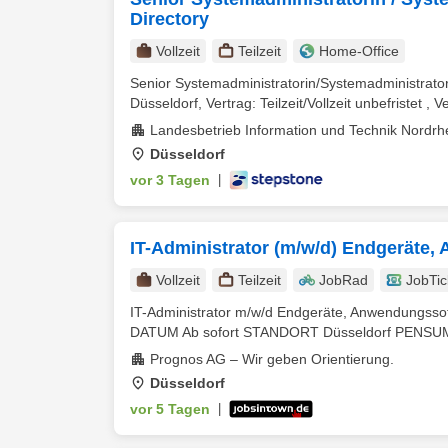
Directory
Vollzeit
Teilzeit
Home-Office
Senior Systemadministratorin/Systemadministrator
Düsseldorf, Vertrag: Teilzeit/Vollzeit unbefristet , V
Landesbetrieb Information und Technik Nordr
Düsseldorf
vor 3 Tagen
|
IT-Administrator (m/w/d) Endgeräte
Vollzeit
Teilzeit
JobRad
JobTic
IT-Administrator m/w/d Endgeräte, Anwendungssof
DATUM Ab sofort STANDORT Düsseldorf PENSU
Prognos AG – Wir geben Orientierung.
Düsseldorf
vor 5 Tagen
|