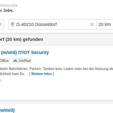
e Jobsuche
r Jobs.
rf
(20 km) gefunden
(m/w/d) IT/OT Security
ffice
JobRad
b beim Bahnfahren, Parken, Tanken bzw. Laden oder bei der Nutzung d
chkeit hast Du ...
[
]
Weitere Infos
H
(w/m/d)