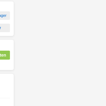
ager
r
ten