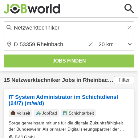
15
Netzwerktechniker
Jobs in
Rheinbach
(20 km) g
Filter
IT System Administrator im Schichtdienst
(24/7) (m/w/d)
Vollzeit
JobRad
Schichtarbeit
Sorge gemeinsam mit uns für die digitale Zukunftsfähigkeit
der Bundeswehr. Als primärer Digitalisierungspartner der ...
BWI GmbH