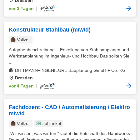
Dresden
vor 3 Tagen
|
Konstrukteur Stahlbau (m/w/d)
Vollzeit
Aufgabenbeschreibung: - Erstellung von Stahlbauplänen und
Werkstattplanung im Ingenieur- und Hochbau Das sollten Sie
...
DITTMANN+INGENIEURE Bauplanung GmbH + Co. KG
Dresden
vor 4 Tagen
|
Fachdozent - CAD / Automatisierung / Elektro
m/w/d
Vollzeit
JobTicket
„Wir wissen, was wir tun.“ lautet die Botschaft des Handwerks.
Denn ob kreieren, bauen, verändern, bewegen, pflegen oder