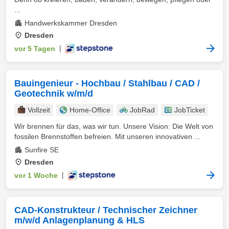
...
Handwerkskammer Dresden
Dresden
vor 5 Tagen
|
Bauingenieur - Hochbau / Stahlbau / CAD /
Geotechnik w/m/d
Vollzeit
Home-Office
JobRad
JobTicket
Wir brennen für das, was wir tun. Unsere Vision: Die Welt von
fossilen Brennstoffen befreien. Mit unseren innovativen ...
Sunfire SE
Dresden
vor 1 Woche
|
CAD-Konstrukteur / Technischer Zeichner
m/w/d Anlagenplanung & HLS