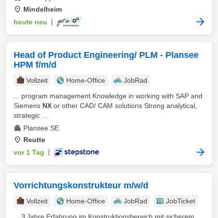
Mindelheim
heute neu
|
Head of Product Engineering/ PLM - Plansee
HPM f/m/d
Vollzeit
Home-Office
JobRad
... program management Knowledge in working with SAP and
Siemens
NX
or other CAD/ CAM solutions Strong analytical,
strategic ...
Plansee SE
Reutte
vor 1 Tag
|
Vorrichtungskonstrukteur m/w/d
Vollzeit
Home-Office
JobRad
JobTicket
... 3 Jahre Erfahrung im Konstruktionsbereich mit sicherem