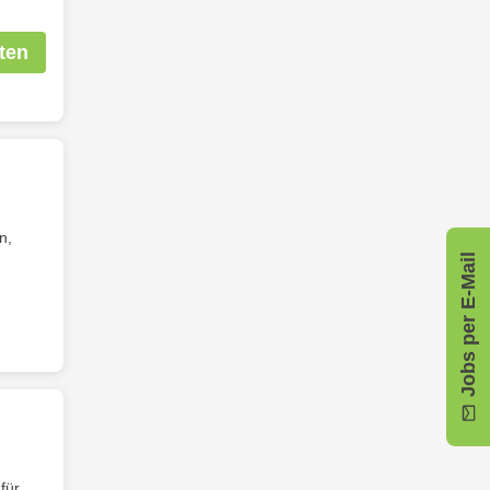
ten
n,
Jobs per E-Mail
für