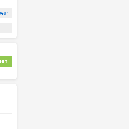
teur
ten