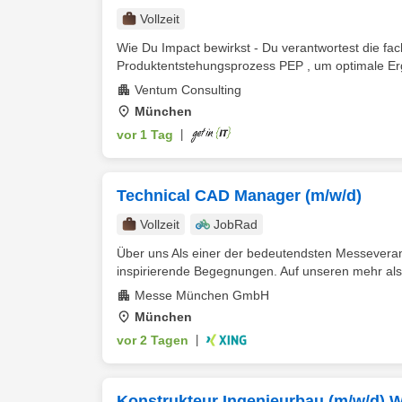
Vollzeit
Wie Du Impact bewirkst - Du verantwortest die f
Produktentstehungsprozess PEP , um optimale Erge
Ventum Consulting
München
vor 1 Tag
|
Technical CAD Manager (m/w/d)
Vollzeit
JobRad
Über uns Als einer der bedeutendsten Messeverans
inspirierende Begegnungen. Auf unseren mehr als
Messe München GmbH
München
vor 2 Tagen
|
Konstrukteur Ingenieurbau (m/w/d) 