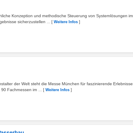
achliche Konzeption und methodische Steuerung von Systemlösungen im
bnisse sicherzustellen ...
[
]
Weitere Infos
talter der Welt steht die Messe München für faszinierende Erlebniss
 90 Fachmessen im ...
[
]
Weitere Infos
Wasserbau