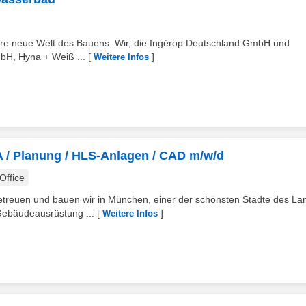
ere neue Welt des Bauens. Wir, die Ingérop Deutschland GmbH und
mbH, Hyna + Weiß ...
[
]
Weitere Infos
A / Planung / HLS-Anlagen / CAD m/w/d
ffice
betreuen und bauen wir in München, einer der schönsten Städte des La
ebäudeausrüstung ...
[
]
Weitere Infos