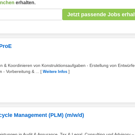
nchen
erhalten.
Jetzt passende Jobs erhal
 ProE
n & Koordinieren von Konstruktionsaufgaben - Erstellung von Entwürfe
- Vorbereitung & ...
[
]
Weitere Infos
ecycle Management (PLM) (m/w/d)
eistungen in Audit & Assurance, Tax & Legal, Consulting und Advisory – 