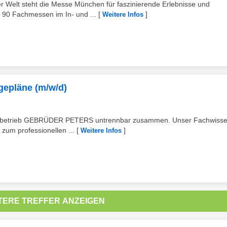
r Welt steht die Messe München für faszinierende Erlebnisse und
 90 Fachmessen im In- und ...
[
]
Weitere Infos
gepläne (m/w/d)
lienbetrieb GEBRÜDER PETERS untrennbar zusammen. Unser Fachwiss
zum professionellen ...
[
]
Weitere Infos
TERE TREFFER ANZEIGEN