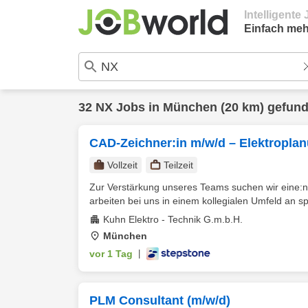
Intelligent
Einfach meh
32
NX
Jobs in
München
(20 km) gefun
CAD-Zeichner:in m/w/d – Elektropla
Vollzeit
Teilzeit
Zur Verstärkung unseres Teams suchen wir eine:n
arbeiten bei uns in einem kollegialen Umfeld an s
Kuhn Elektro - Technik G.m.b.H.
München
vor 1 Tag
|
PLM Consultant (m/w/d)