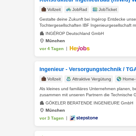
Vollzeit
JobRad
JobTicket
Gestalte deine Zukunft bei Ingérop Entdecke uns
Tochtergesellschaften IBF Ingenieurgesellschaft 
INGÉROP Deutschland GmbH
München
vor 4 Tagen
|
Ingenieur - Versorgungstechnik / TG
Vollzeit
Attraktive Vergütung
Home-O
Als kleines und familiäres Unternehmen planen, 
zusammen mit unseren Partnern die Technische G
GÖKELER BERATENDE INGENIEURE GmbH
München
vor 3 Tagen
|