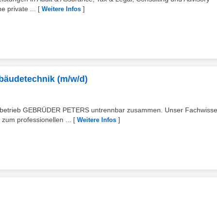
 private ...
[
]
Weitere Infos
bäudetechnik (m/w/d)
lienbetrieb GEBRÜDER PETERS untrennbar zusammen. Unser Fachwiss
zum professionellen ...
[
]
Weitere Infos