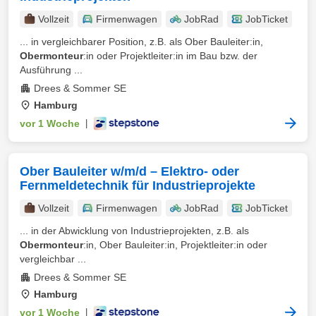
Vollzeit
Firmenwagen
JobRad
JobTicket
... in vergleichbarer Position, z.B. als Ober Bauleiter:in,
Obermonteur
:in oder Projektleiter:in im Bau bzw. der
Ausführung ...
Drees & Sommer SE
Hamburg
vor 1 Woche
|
Ober Bauleiter w/m/d – Elektro- oder
Fernmeldetechnik für Industrieprojekte
Vollzeit
Firmenwagen
JobRad
JobTicket
... in der Abwicklung von Industrieprojekten, z.B. als
Obermonteur
:in, Ober Bauleiter:in, Projektleiter:in oder
vergleichbar ...
Drees & Sommer SE
Hamburg
vor 1 Woche
|