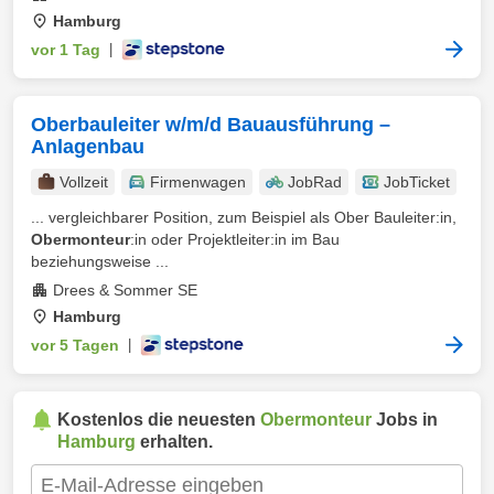
Hamburg
vor 1 Tag
|
Oberbauleiter w/m/d Bauausführung –
Anlagenbau
Vollzeit
Firmenwagen
JobRad
JobTicket
... vergleichbarer Position, zum Beispiel als Ober Bauleiter:in,
Obermonteur
:in oder Projektleiter:in im Bau
beziehungsweise ...
Drees & Sommer SE
Hamburg
vor 5 Tagen
|
Kostenlos die neuesten
Obermonteur
Jobs in
Hamburg
erhalten.