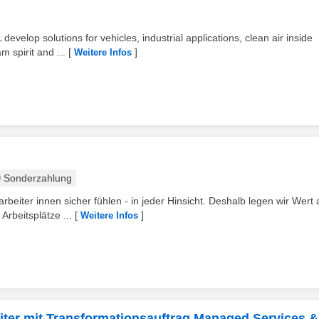
velop solutions for vehicles, industrial applications, clean air inside
m spirit and ...
[
]
Weitere Infos
Sonderzahlung
eiter innen sicher fühlen - in jeder Hinsicht. Deshalb legen wir Wert 
rbeitsplätze ...
[
]
Weitere Infos
eiter mit Transformationsauftrag Managed Services &