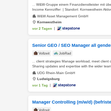
... W&W-Gruppe einem Finanzdienstleister mit übe
Income Kennziffer: | Standort: Kornwestheim Akti
W&W Asset Management GmbH
Kornwestheim
vor 2 Tagen
|
Senior GEO / SEO Manager all gende
Vollzeit
JobRad
... client strategies Manage workload, meet client
Sharing updates and expertise with the wider team. 
UDG Rhein-Main GmbH
Ludwigsburg
vor 1 Tag
|
Manager Controlling (m/w/d) (befriste
Vollzeit