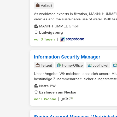
Vollzeit
As worldwide experts in filtration, MANN+HUMMEL de
vehicles and the sustainable use of water. With tea
MANN+HUMMEL GmbH
Ludwigsburg
vor 3 Tagen
|
Information Security Manager
Teilzeit
Home-Office
JobTicket
Unser Angebot Wir möchten, dass sich unsere Mitarb
beständige Zusammenarbeit, sicher ausgestattete A
Netze BW
Esslingen am Neckar
vor 1 Woche
|
Senior Account Manager / Vertriebsl