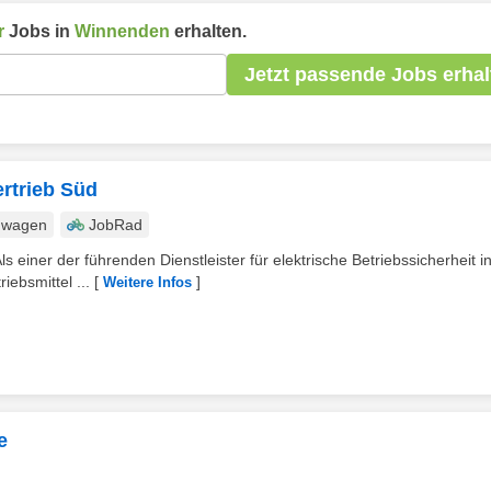
r
Jobs in
Winnenden
erhalten.
Jetzt passende Jobs erhal
rtrieb Süd
nwagen
JobRad
s einer der führenden Dienstleister für elektrische Betriebssicherheit i
iebsmittel ...
[
]
Weitere Infos
e