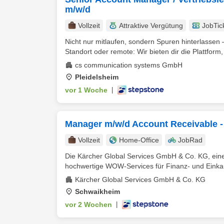
m/w/d
Vollzeit
Attraktive Vergütung
JobTic
Nicht nur mitlaufen, sondern Spuren hinterlasse
Standort oder remote: Wir bieten dir die Plattform,
cs communication systems GmbH
Pleidelsheim
vor 1 Woche
|
Manager m/w/d Account Receivable -
Vollzeit
Home-Office
JobRad
Die Kärcher Global Services GmbH & Co. KG, eine 
hochwertige WOW-Services für Finanz- und Einkau
Kärcher Global Services GmbH & Co. KG
Schwaikheim
vor 2 Wochen
|