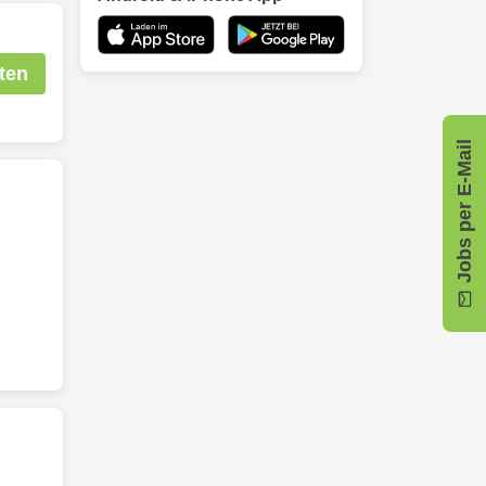
ten
Jobs per E-Mail
n