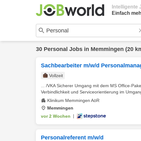
Intelligent
Einfach meh
30
Personal
Jobs in
Memmingen
(20 k
Sachbearbeiter m/w/d Personalman
Vollzeit
... /VKA Sicherer Umgang mit dem MS Office-Pak
Verbindlichkeit und Serviceorientierung im Umgang
Klinikum Memmingen AöR
Memmingen
vor 2 Wochen
|
Personalreferent m/w/d