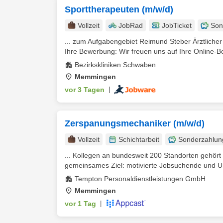
Sporttherapeuten (m/w/d)
Vollzeit
JobRad
JobTicket
Son
... zum Aufgabengebiet Reimund Steber Ärztliche
Ihre Bewerbung: Wir freuen uns auf Ihre Online-B
Bezirkskliniken Schwaben
Memmingen
vor 3 Tagen
|
Zerspanungsmechaniker (m/w/d)
Vollzeit
Schichtarbeit
Sonderzahlun
... Kollegen an bundesweit 200 Standorten gehör
gemeinsames Ziel: motivierte Jobsuchende und Un
Tempton Personaldienstleistungen GmbH
Memmingen
vor 1 Tag
|