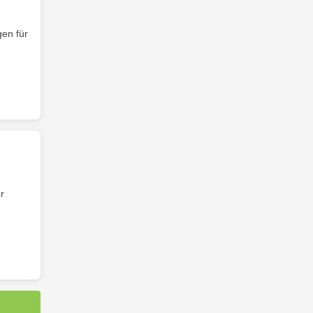
en für
r