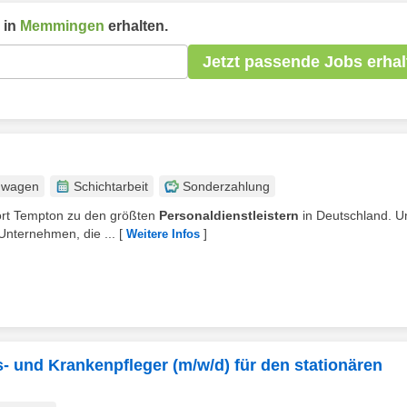
 in
Memmingen
erhalten.
Jetzt passende Jobs erhal
nwagen
Schichtarbeit
Sonderzahlung
ört Tempton zu den größten
Personaldienstleistern
in Deutschland. U
nternehmen, die ...
[
]
Weitere Infos
s- und Krankenpfleger (m/w/d) für den stationären