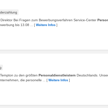
derzahlung
r Direktor Bei Fragen zum Bewerbungsverfahren Service-Center
Perso
ewerbung bis 13.08 ...
[
]
Weitere Infos
g
t Tempton zu den größten
Personaldienstleistern
Deutschlands. Unse
ternehmen, die personelle ...
[
]
Weitere Infos