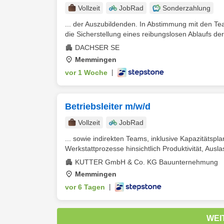
Vollzeit
JobRad
Sonderzahlung
... der Auszubildenden. In Abstimmung mit den Te
die Sicherstellung eines reibungslosen Ablaufs der
DACHSER SE
Memmingen
vor 1 Woche
|
Betriebsleiter m/w/d
Vollzeit
JobRad
... sowie indirekten Teams, inklusive Kapazitätsp
Werkstattprozesse hinsichtlich Produktivität, Auslas
KUTTER GmbH & Co. KG Bauunternehmung
Memmingen
vor 6 Tagen
|
WEI