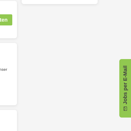
ten
Jobs per E-Mail
nser