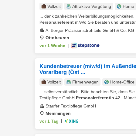
Vollzeit
Attraktive Vergütung
Home-O
... dank zahlreichen Weiterbildungsmöglichkeiten.
Personalreferent
m/w/d Sie beraten und unterstütz
A. Berger Präzisionsdrehteile GmbH & Co. KG
Ottobeuren
vor 1 Woche
|
Kundenbetreuer (m/w/d) im Außendie
Vorarlberg (Öst ...
Vollzeit
Firmenwagen
Home-Office
... selbstverständlich. Bitte beachten Sie, dass
Textilpflege GmbH
Personalreferentin
42 | Münc
Staufer Textilpflege GmbH
Memmingen
vor 1 Tag
|