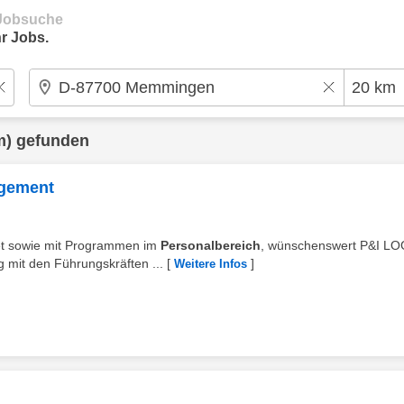
e Jobsuche
r Jobs.
m) gefunden
agement
et sowie mit Programmen im
Personalbereich
, wünschenswert P&I L
 mit den Führungskräften ...
[
]
Weitere Infos