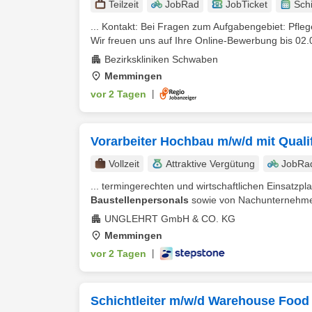
Teilzeit
JobRad
JobTicket
Schi
... Kontakt: Bei Fragen zum Aufgabengebiet: Pfl
Wir freuen uns auf Ihre Online-Bewerbung bis 02
Bezirkskliniken Schwaben
Memmingen
vor 2 Tagen
|
Vorarbeiter Hochbau m/w/d mit Quali
Vollzeit
Attraktive Vergütung
JobRa
... termingerechten und wirtschaftlichen Einsatzp
Baustellenpersonals
sowie von Nachunternehmer
UNGLEHRT GmbH & CO. KG
Memmingen
vor 2 Tagen
|
Schichtleiter m/w/d Warehouse Food 