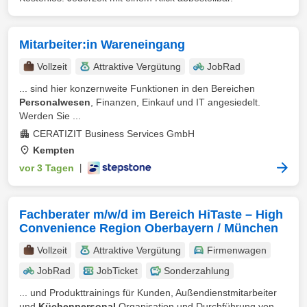
Mitarbeiter:in Wareneingang
Vollzeit
Attraktive Vergütung
JobRad
... sind hier konzernweite Funktionen in den Bereichen
Personalwesen
, Finanzen, Einkauf und IT angesiedelt.
Werden Sie ...
CERATIZIT Business Services GmbH
Kempten
vor 3 Tagen
|
Fachberater m/w/d im Bereich HiTaste – High
Convenience Region Oberbayern / München
Vollzeit
Attraktive Vergütung
Firmenwagen
JobRad
JobTicket
Sonderzahlung
... und Produkttrainings für Kunden, Außendienstmitarbeiter
und
Küchenpersonal
Organisation und Durchführung von