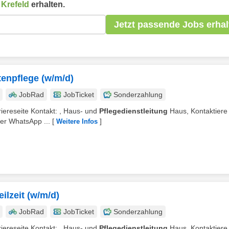
n
Krefeld
erhalten.
Jetzt passende Jobs erhal
tenpflege (w/m/d)
JobRad
JobTicket
Sonderzahlung
rriereseite Kontakt: , Haus- und
Pflegedienstleitung
Haus, Kontaktiere 
er WhatsApp ...
[
]
Weitere Infos
ilzeit (w/m/d)
JobRad
JobTicket
Sonderzahlung
rriereseite Kontakt: , Haus- und
Pflegedienstleitung
Haus, Kontaktiere 