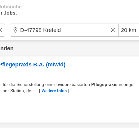
e Jobsuche
r Jobs.
unden
flegepraxis B.A. (m/w/d)
ch für die Sicherstellung einer evidenzbasierten
Pflegepraxis
in enger
ner Station, der ...
[
]
Weitere Infos