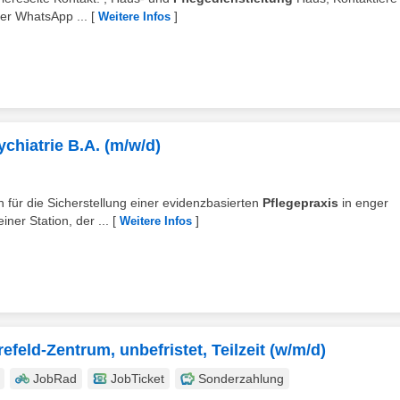
er WhatsApp ...
[
]
Weitere Infos
chiatrie B.A. (m/w/d)
ch für die Sicherstellung einer evidenzbasierten
Pflegepraxis
in enger
ner Station, der ...
[
]
Weitere Infos
efeld-Zentrum, unbefristet, Teilzeit (w/m/d)
JobRad
JobTicket
Sonderzahlung