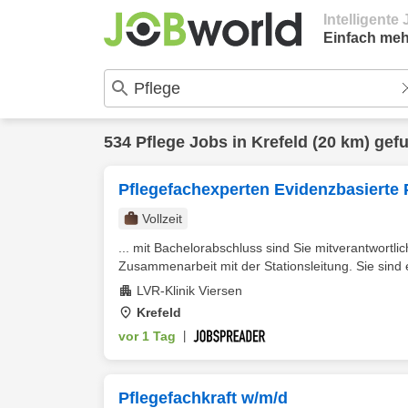
Intelligent
Einfach meh
534
Pflege
Jobs in
Krefeld
(20 km) gef
Pflegefachexperten Evidenzbasierte P
Vollzeit
... mit Bachelorabschluss sind Sie mitverantwortli
Zusammenarbeit mit der Stationsleitung. Sie sind ei
LVR-Klinik Viersen
Krefeld
vor 1 Tag
|
Pflegefachkraft w/m/d