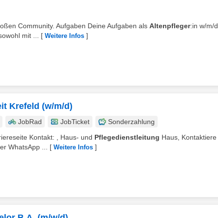
r großen Community. Aufgaben Deine Aufgaben als
Altenpfleger
:in w/m/d
wohl mit ...
[
]
Weitere Infos
it Krefeld (w/m/d)
JobRad
JobTicket
Sonderzahlung
rriereseite Kontakt: , Haus- und
Pflegedienstleitung
Haus, Kontaktiere 
er WhatsApp ...
[
]
Weitere Infos
lor B.A. (m/w/d)