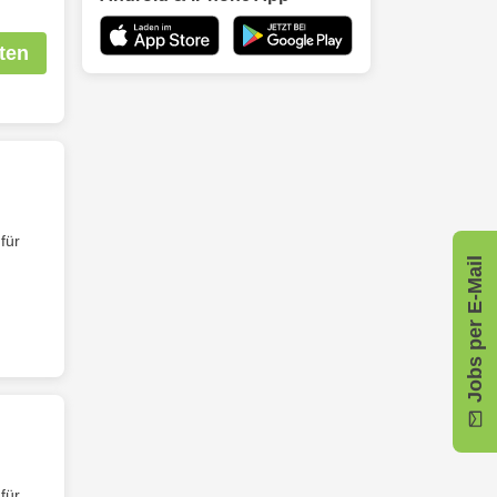
ten
für
Jobs per E-Mail
für