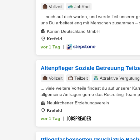
Vollzeit
JobRad
... noch auf dich warten, und werde Teil unsere
uns Du arbeitest eng mit Menschen zusammen – so
Korian Deutschland GmbH
Krefeld
vor 1 Tag
|
Altenpfleger Soziale Betreuung Teilze
Vollzeit
Teilzeit
Attraktive Vergütung
... viele weitere Vorteile findest du auf unserer Ka
allgemeine Anfragen gerne das Recruiting-Team p
Neukirchener Erziehungsverein
Krefeld
vor 1 Tag
|
Pflegefachexperten Psychiatrie Bache