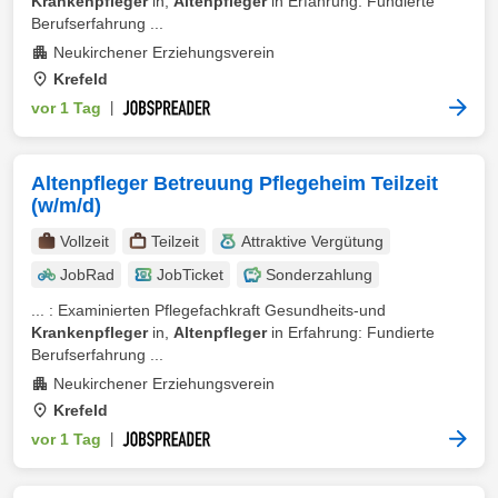
Krankenpfleger
in,
Altenpfleger
in Erfahrung: Fundierte
Berufserfahrung ...
Neukirchener Erziehungsverein
Krefeld
vor 1 Tag
|
Altenpfleger Betreuung Pflegeheim Teilzeit
(w/m/d)
Vollzeit
Teilzeit
Attraktive Vergütung
JobRad
JobTicket
Sonderzahlung
... : Examinierten Pflegefachkraft Gesundheits-und
Krankenpfleger
in,
Altenpfleger
in Erfahrung: Fundierte
Berufserfahrung ...
Neukirchener Erziehungsverein
Krefeld
vor 1 Tag
|