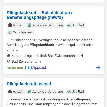
Pflegefachkraft - Rehabilitation /
Behandlungspflege (m/w/d)
Vollzeit
Attraktive Vergütung
JobRad
Schichtarbeit
... du mitbringen? Du verfügst über eine abgeschlossene
Ausbildung als
Pflegefachkraft
m/w/d – egal ob mit oder
ohne ...
Kurbetriebsgesellschaft Bad Zwischenahn mbH
Bad Zwischenahn
heute neu
|
Pflegefachkraft w/m/d
Vollzeit
Attraktive Vergütung
JobRad
... eine abgeschlossene Ausbildung als
Altenpfleger
/in,
Gesundheits- und
Krankenpfleger
/in oder
Pflegefachkraft