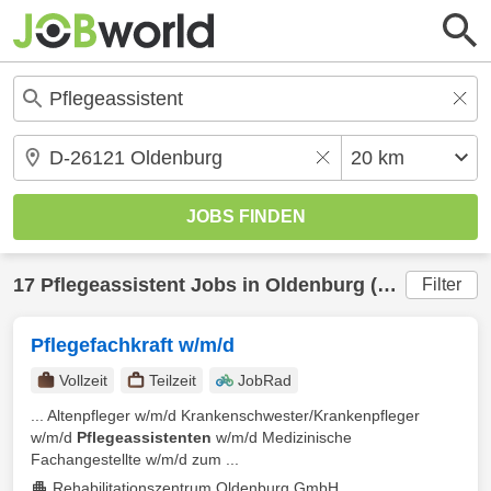
17
Pflegeassistent
Jobs in
Oldenburg
(20 km) gefunden
Filter
Pflegefachkraft w/m/d
Vollzeit
Teilzeit
JobRad
... Altenpfleger w/m/d Krankenschwester/Krankenpfleger
w/m/d
Pflegeassistenten
w/m/d Medizinische
Fachangestellte w/m/d zum ...
Rehabilitationszentrum Oldenburg GmbH