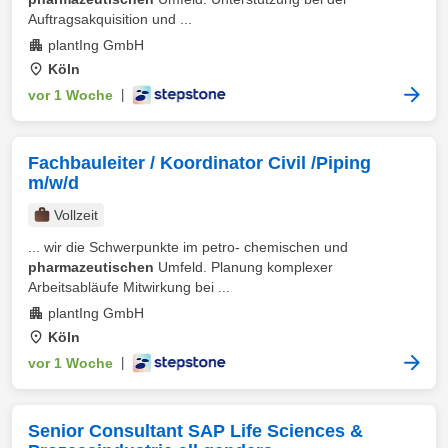
Auftragsakquisition und ...
plantIng GmbH
Köln
vor 1 Woche
|
Fachbauleiter / Koordinator Civil /Piping
m/w/d
Vollzeit
... wir die Schwerpunkte im petro- chemischen und
pharmazeutischen
Umfeld. Planung komplexer
Arbeitsabläufe Mitwirkung bei ...
plantIng GmbH
Köln
vor 1 Woche
|
Senior Consultant SAP Life Sciences &