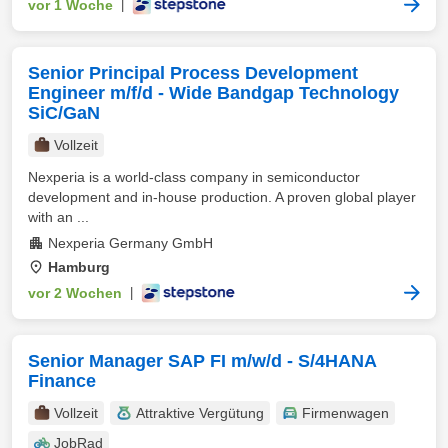
vor 1 Woche
|
Senior Principal Process Development
Engineer m/f/d - Wide Bandgap Technology
SiC/GaN
Vollzeit
Nexperia is a world-class company in semiconductor
development and in-house production. A proven global player
with an ...
Nexperia Germany GmbH
Hamburg
vor 2 Wochen
|
Senior Manager SAP FI m/w/d - S/4HANA
Finance
Vollzeit
Attraktive Vergütung
Firmenwagen
JobRad