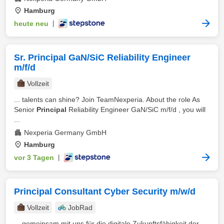
Hamburg
heute neu
|
Sr. Principal GaN/SiC Reliability Engineer
m/f/d
Vollzeit
... talents can shine? Join TeamNexperia. About the role As
Senior
Principal
Reliability Engineer GaN/SiC m/f/d , you will
...
Nexperia Germany GmbH
Hamburg
vor 3 Tagen
|
Principal Consultant Cyber Security m/w/d
Vollzeit
JobRad
... gemeinsam mit uns für die digitale Zukunftsfähigkeit der