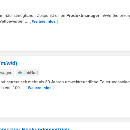
zum nächstmöglichen Zeitpunkt einen
Produktmanager
m/w/d Sie erke
ettbewerber ...
[
]
Weitere Infos
(m/w/d)
nwagen
JobRad
bt und betreut seit mehr als 80 Jahren umweltfreundliche Feuerungsanlag
h von 100 ...
[
]
Weitere Infos
fonischer Neukundenvertrieb