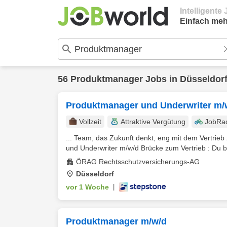
Intelligent
Einfach meh
56
Produktmanager
Jobs in
Düsseldor
Produktmanager und Underwriter m/
Vollzeit
Attraktive Vergütung
JobRa
... Team, das Zukunft denkt, eng mit dem Vertrie
und Underwriter m/w/d Brücke zum Vertrieb : Du bis
ÖRAG Rechtsschutzversicherungs-AG
Düsseldorf
vor 1 Woche
|
Produktmanager m/w/d