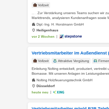
Vollzeit
... . Zur Verstärkung unseres Teams suchen wir 
Markttrends, analysieren Kundenanfragen sowie W
Dipl.-Ing. H. Horstmann GmbH
Heiligenhaus
vor 2 Wochen
|
Vertriebsmitarbeiter im Außendienst 
Vollzeit
Attraktive Vergütung
Firme
Einleitung Nolting entwickelt, produziert, vertrei
Biomasse. Mit unseren Anlagen im Leistungsbereic
Nolting Holzfeuerungstechnik GmbH
Düsseldorf
heute neu
|
Vertriebsmitarbeiter m/w/d B2B Tele