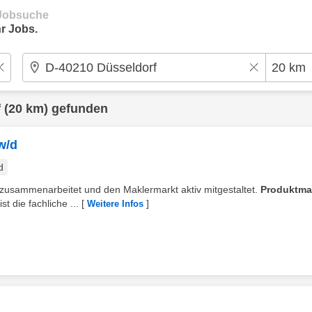
e Jobsuche
r Jobs.
f
(20 km) gefunden
w/d
d
b zusammenarbeitet und den Maklermarkt aktiv mitgestaltet.
Produktma
t die fachliche ...
[
]
Weitere Infos