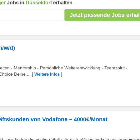
er
Jobs in
Düsseldorf
erhalten.
Jetzt passende Jobs erhal
m/w/d)
beiten - Mentorship - Persönliche Weiterentwicklung - Teamspirit -
Choice Deine ...
[
]
Weitere Infos
häftskunden von Vodafone – 4000€/Monat
t – wir finden die richtige Stelle für dich. Wir entwickeln uns gemeinsa