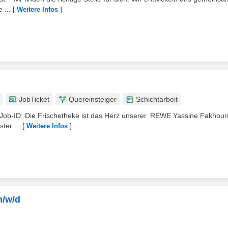
 ...
[
]
Weitere Infos
JobTicket
Quereinsteiger
Schichtarbeit
et | Job-ID: Die Frischetheke ist das Herz unserer REWE Yassine Fakhour
ter ...
[
]
Weitere Infos
m/w/d