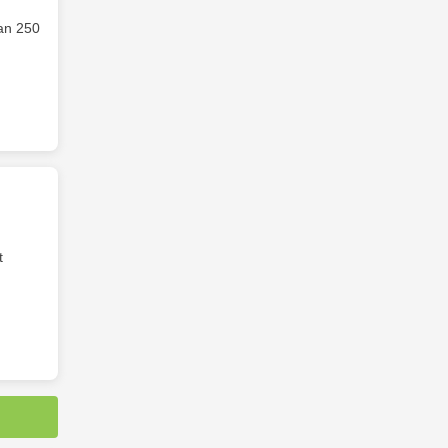
 an 250
t