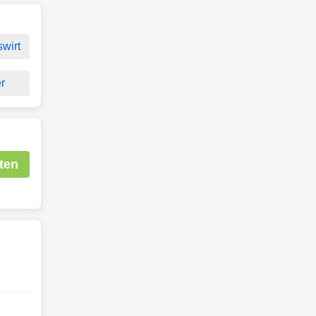
swirt
er
ten