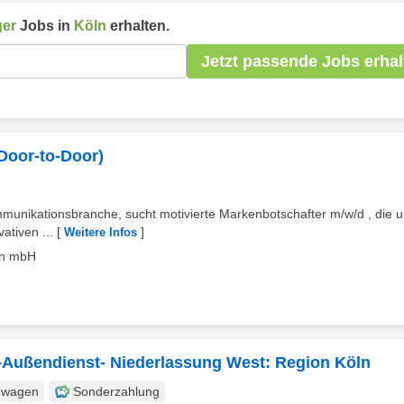
er
Jobs in
Köln
erhalten.
Jetzt passende Jobs erhal
(Door-to-Door)
mmunikationsbranche, sucht motivierte Markenbotschafter m/w/d , die 
ativen ...
[
]
Weitere Infos
on mbH
d -Außendienst- Niederlassung West: Region Köln
nwagen
Sonderzahlung