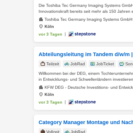
Die Toshiba Tec Germany Imaging Systems GmbH is
Innovationskraft bereits seit mehr als 150 Jahren erf
Toshiba Tec Germany Imaging Systems GmbH
Köln
vor 3 Tagen
|
Abteilungsleitung im Tandem d/w/m | 
Teilzeit
JobRad
JobTicket
Son
Willkommen bei der DEG, einem Tochterunternehme
in Entwicklungs- und Schwellenländern investieren
KFW DEG - Deutsche Investitions- und Entwic
Köln
vor 3 Tagen
|
Category Manager Montage und Nac
Vollzeit
JobRad