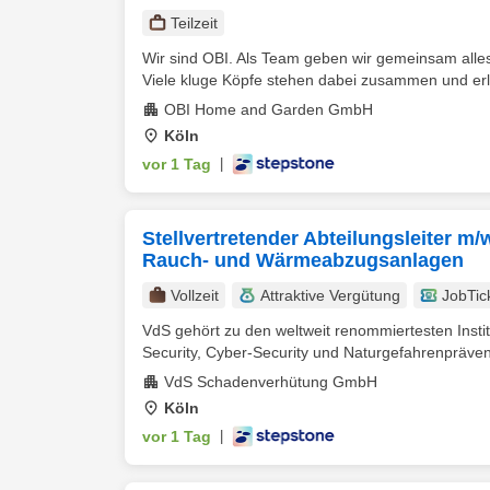
Teilzeit
Wir sind OBI. Als Team geben wir gemeinsam alle
Viele kluge Köpfe stehen dabei zusammen und er
OBI Home and Garden GmbH
Köln
vor 1 Tag
|
Stellvertretender Abteilungsleiter 
Rauch- und Wärmeabzugsanlagen
Vollzeit
Attraktive Vergütung
JobTic
VdS gehört zu den weltweit renommiertesten Insti
Security, Cyber-Security und Naturgefahrenprävent
VdS Schadenverhütung GmbH
Köln
vor 1 Tag
|