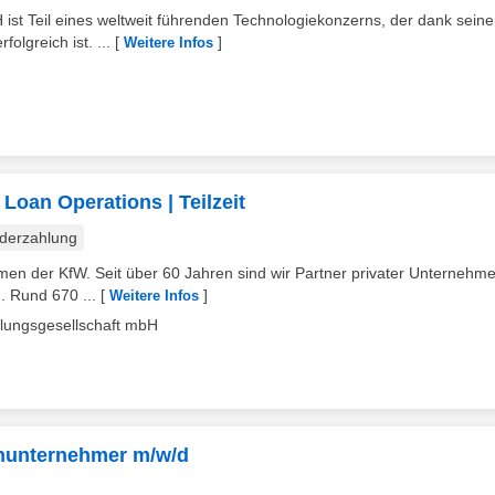
t Teil eines weltweit führenden Technologiekonzerns, der dank seine
olgreich ist. ...
[
]
Weitere Infos
Loan Operations | Teilzeit
derzahlung
n der KfW. Seit über 60 Jahren sind wir Partner privater Unternehme
. Rund 670 ...
[
]
Weitere Infos
klungsgesellschaft mbH
hunternehmer m/w/d