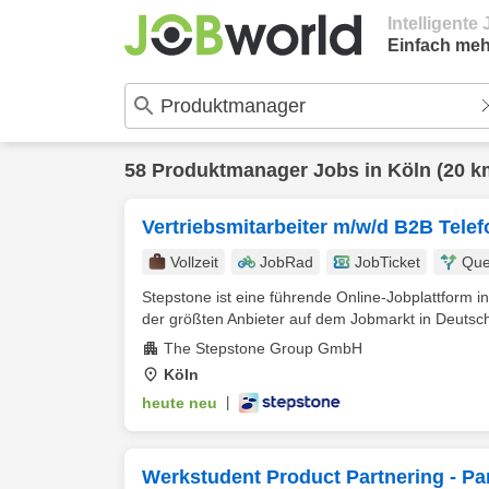
Intelligent
Einfach meh
58
Produktmanager
Jobs in
Köln
(20 k
Vertriebsmitarbeiter m/w/d B2B Tele
Vollzeit
JobRad
JobTicket
Que
Stepstone ist eine führende Online-Jobplattform in
der größten Anbieter auf dem Jobmarkt in Deutsch
The Stepstone Group GmbH
Köln
heute neu
|
Werkstudent Product Partnering - Pa