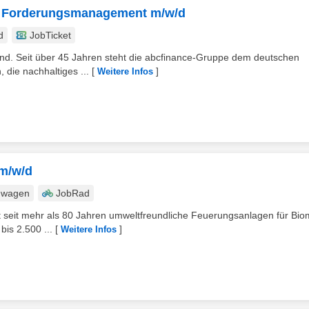
nd Forderungsmanagement m/w/d
d
JobTicket
tand. Seit über 45 Jahren steht die abcfinance-Gruppe dem deutschen
 die nachhaltiges ...
[
]
Weitere Infos
 m/w/d
nwagen
JobRad
reut seit mehr als 80 Jahren umweltfreundliche Feuerungsanlagen für Bi
is 2.500 ...
[
]
Weitere Infos