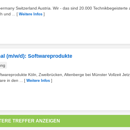
Germany Switzerland Austria. Wir - das sind 20.000 Technikbegeisterte
h und ...
[
]
Weitere Infos
nal (m/w/d): Softwareprodukte
ung
ftwareprodukte Köln, Zweibrücken, Altenberge bei Münster Vollzeit Jetz
re in den ...
[
]
Weitere Infos
TERE TREFFER ANZEIGEN